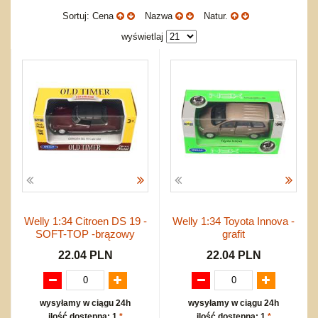
Okolicznościowe i świąteczne
Karuzelki
Mebelki
do koszykówki
Nowości
Sortuj: Cena
Nazwa
Natur.
Dźwiekowe
Maty do zabawy
Inne
Wyprzedaż
wyświetlaj
Bajkowe
Do rozkręcania
Promocje
Inne
Bąki
Pojazdy
Inne
Start
Zakupy hurtowe
Koszty przesyłki
Regulamin
Kontakt
Mapa produktów
Welly 1:34 Citroen DS 19 -
Welly 1:34 Toyota Innova -
SOFT-TOP -brązowy
grafit
22.04 PLN
22.04 PLN
wysyłamy w ciągu 24h
wysyłamy w ciągu 24h
ilość dostępna: 1
*
ilość dostępna: 1
*