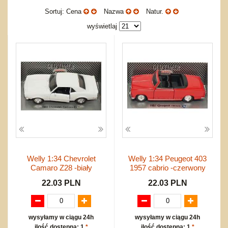
Okolicznościowe i świąteczne
Karuzelki
Mebelki
do koszykówki
Nowości
Sortuj: Cena
Nazwa
Natur.
Dźwiekowe
Maty do zabawy
Inne
Wyprzedaż
wyświetlaj
Bajkowe
Do rozkręcania
Promocje
Inne
Bąki
Pojazdy
Inne
Start
Zakupy hurtowe
Koszty przesyłki
Regulamin
Kontakt
Mapa produktów
Welly 1:34 Chevrolet
Welly 1:34 Peugeot 403
Camaro Z28 -biały
1957 cabrio -czerwony
22.03 PLN
22.03 PLN
wysyłamy w ciągu 24h
wysyłamy w ciągu 24h
ilość dostępna: 1
*
ilość dostępna: 1
*