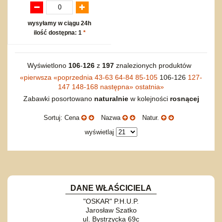
wysyłamy w ciągu 24h
ilość dostępna: 1
*
Wyświetlono
106
-
126
z
197
znalezionych produktów
«
pierwsza
«
poprzednia
43-63
64-84
85-105
106-126
127-
147
148-168
następna
»
ostatnia
»
Zabawki posortowano
naturalnie
w kolejności
rosnącej
Sortuj: Cena
Nazwa
Natur.
wyświetlaj
DANE WŁAŚCICIELA
"OSKAR" P.H.U.P.
Jarosław Szatko
ul. Bystrzycka 69c