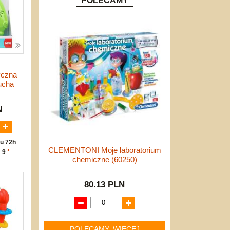
POLECAMY
czna
lucha
N
u 72h
CLEMENTONI Moje laboratorium
: 9
*
chemiczne (60250)
80.13 PLN
POLECAMY: WIĘCEJ