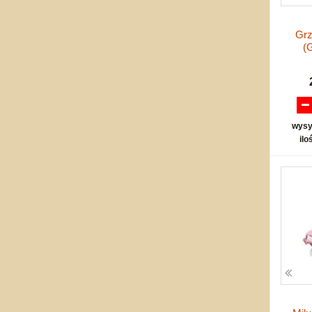
Grz
(
wysy
ilo