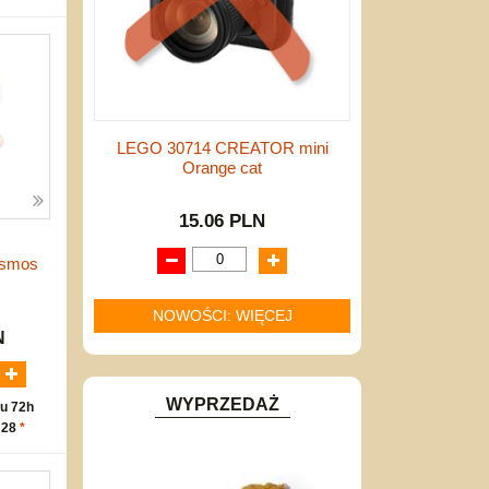
LEGO 30714 CREATOR mini
Orange cat
15.06 PLN
osmos
NOWOŚCI: WIĘCEJ
N
WYPRZEDAŻ
u 72h
 28
*