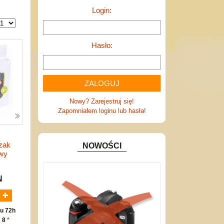
Login:
Hasło:
Nowy? Zarejestruj się!
Zapomniałem loginu lub hasła!
zak
NOWOŚCI
owy
N
u 72h
: 8
*