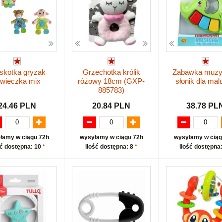
skotka gryzak
Grzechotka królik
Zabawka muzy
wieczka mix
różowy 18cm (GXP-
słonik dla ma
885783)
24.46 PLN
20.84 PLN
38.78 PL
łamy w ciągu 72h
wysyłamy w ciągu 72h
wysyłamy w ciąg
ść dostępna: 10
*
ilość dostępna: 8
*
ilość dostępna