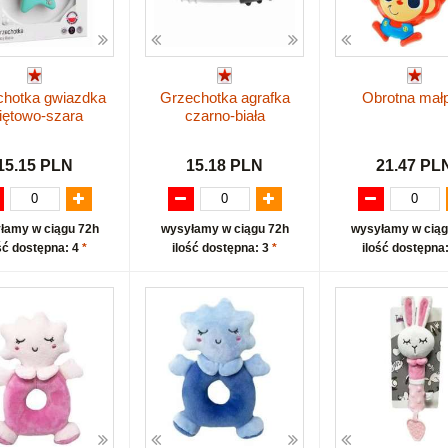
chotka gwiazdka
Grzechotka agrafka
Obrotna mał
iętowo-szara
czarno-biała
15.15 PLN
15.18 PLN
21.47 PL
łamy w ciągu 72h
wysyłamy w ciągu 72h
wysyłamy w ciąg
ść dostępna: 4
*
ilość dostępna: 3
*
ilość dostępna