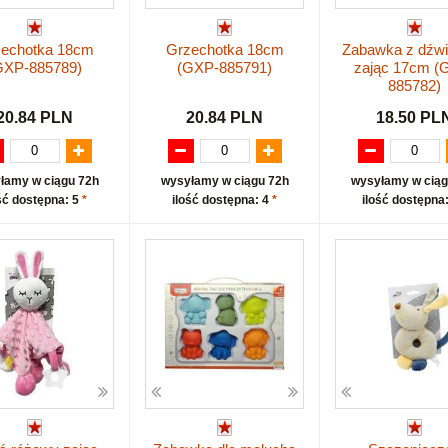
echotka 18cm
Grzechotka 18cm
Zabawka z dźw
GXP-885789)
(GXP-885791)
zając 17cm (
885782)
20.84 PLN
20.84 PLN
18.50 PL
łamy w ciągu 72h
wysyłamy w ciągu 72h
wysyłamy w ciąg
ść dostępna: 5
*
ilość dostępna: 4
*
ilość dostępna