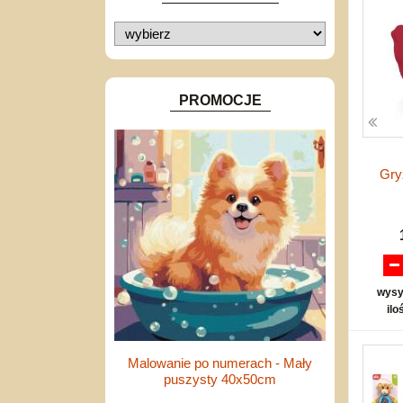
Inne
Bąki
Pojazdy
Inne
PROMOCJE
Gry
wysy
ilo
Malowanie po numerach - Mały
puszysty 40x50cm