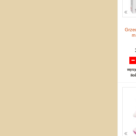
Grze
m
wysy
ilo