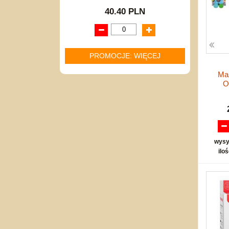
40.40 PLN
PROMOCJE: WIĘCEJ
Ma
O
wysy
ilo