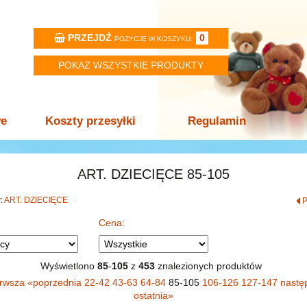
PRZEJDŹ
0
POZYCJE W KOSZYKU:
POKAZ WSZYSTKIE PRODUKTY
we
Koszty przesyłki
Regulamin
ART. DZIECIĘCE 85-105
w:
ART. DZIECIĘCE
Cena:
Wyświetlono
85
-
105
z
453
znalezionych produktów
erwsza
«
poprzednia
22-42
43-63
64-84
85-105
106-126
127-147
nastę
ostatnia
»