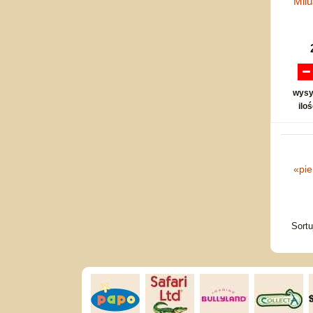
Milu
wysy
ilo
«
pi
Sort