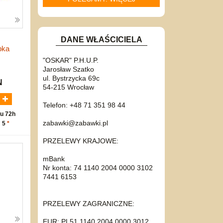
DANE WŁAŚCICIELA
pka
"OSKAR" P.H.U.P.
Jarosław Szatko
ul. Bystrzycka 69c
N
54-215 Wrocław
Telefon: +48 71 351 98 44
u 72h
zabawki@zabawki.pl
: 5
*
PRZELEWY KRAJOWE:
mBank
Nr konta: 74 1140 2004 0000 3102
7441 6153
PRZELEWY ZAGRANICZNE:
EUR: PL51 1140 2004 0000 3012