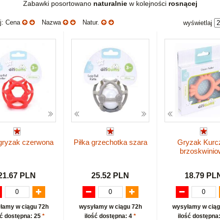
Zabawki posortowano
naturalnie
w kolejności
rosnącej
uj: Cena
Nazwa
Natur.
wyświetlaj
 gryzak czerwona
Piłka grzechotka szara
Gryzak Kurc
brzoskwini
21.67 PLN
25.52 PLN
18.79 PL
łamy w ciągu 72h
wysyłamy w ciągu 72h
wysyłamy w ciąg
ść dostępna: 25
*
ilość dostępna: 4
*
ilość dostępna