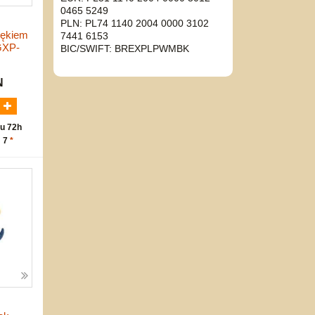
0465 5249
PLN: PL74 1140 2004 0000 3102
iękiem
7441 6153
GXP-
BIC/SWIFT: BREXPLPWMBK
N
u 72h
: 7
*