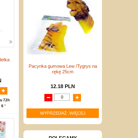
letka
Pacynka gumowa Lew /Tygrys na
rękę 25cm
N
12.18 PLN
u 72h
: 6
*
WYPRZEDAŻ: WIĘCEJ