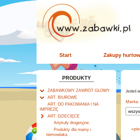
Start
Zakupy hurto
PRODUKTY
ZABAWKOWY ZAWRÓT GŁOWY
Jesteś 
Welly.
ART. BIUROWE.
motory.
Marka:
Mały naukowiec.
Kalendarze.
ART. DO PAKOWANIA I NA
samochody.
Biurkowe
IMPREZĘ
Zabawki dla chłopców.
Dziurkacze i zszywacze.
cybertransformacja
Książkowe
ART. DZIECIĘCE
Akcesoria dla lalek.
Klipy i spinacze.
Wieloletnie
Artykuły drogeryjne.
Korektory.
Ścienne
«
pi
Produkty dla mamy i
Skoroszyty, teczki i segregatory.
niemowlaka.
Zdzieraki