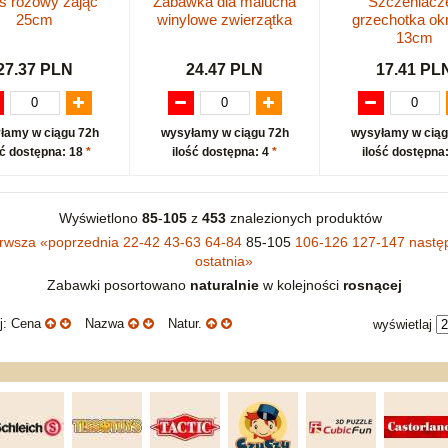
ś różowy zając
Zabawka dla malucha
Szczeniacz
25cm
winylowe zwierzątka
grzechotka ok
13cm
27.37 PLN
24.47 PLN
17.41 PL
łamy w ciągu 72h
wysyłamy w ciągu 72h
wysyłamy w ciąg
ść dostępna: 18
*
ilość dostępna: 4
*
ilość dostępna
Wyświetlono
85
-
105
z
453
znalezionych produktów
erwsza
«
poprzednia
22-42
43-63
64-84
85-105
106-126
127-147
nastę
ostatnia
»
Zabawki posortowano
naturalnie
w kolejności
rosnącej
uj: Cena
Nazwa
Natur.
wyświetlaj