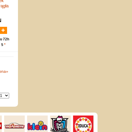
ek
rągła
N
u 72h
: 5
*
pna
»