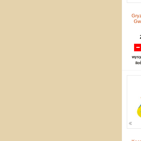
Gry
Gwi
wysy
ilo