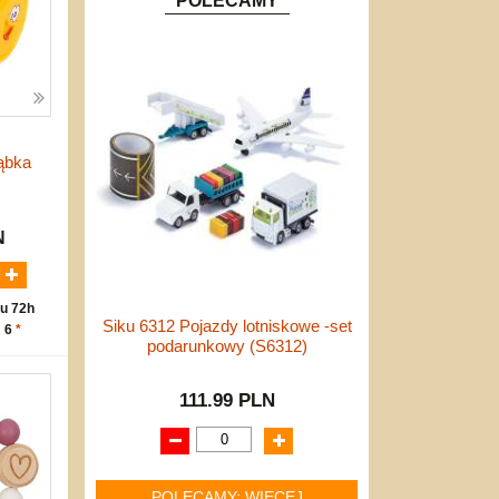
POLECAMY
ąbka
N
u 72h
Siku 6312 Pojazdy lotniskowe -set
: 6
*
podarunkowy (S6312)
111.99 PLN
POLECAMY: WIĘCEJ