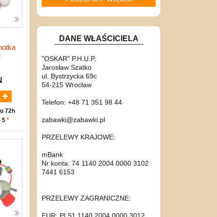
DANE WŁAŚCICIELA
hotka
ż
"OSKAR" P.H.U.P.
Jarosław Szatko
ul. Bystrzycka 69c
N
54-215 Wrocław
Telefon: +48 71 351 98 44
u 72h
zabawki@zabawki.pl
: 5
*
PRZELEWY KRAJOWE:
mBank
Nr konta: 74 1140 2004 0000 3102
7441 6153
PRZELEWY ZAGRANICZNE:
EUR: PL51 1140 2004 0000 3012