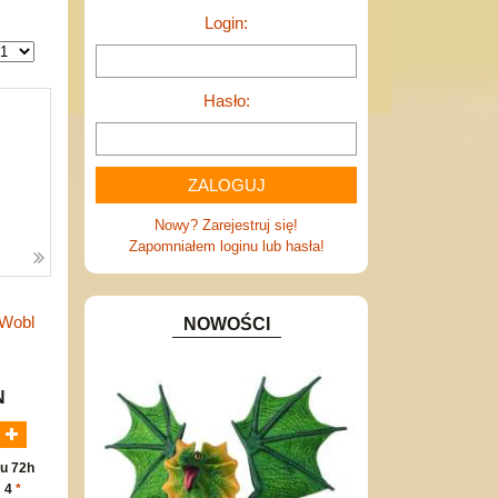
Login:
Hasło:
Nowy? Zarejestruj się!
Zapomniałem loginu lub hasła!
 Wobl
NOWOŚCI
N
u 72h
: 4
*