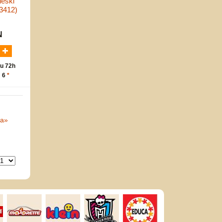
ieski
3412)
N
u 72h
: 6
*
na
»