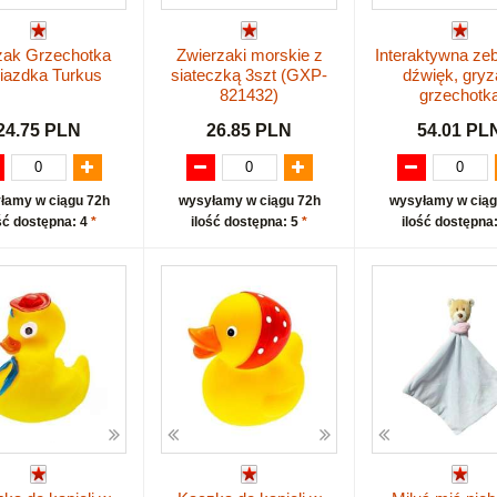
zak Grzechotka
Zwierzaki morskie z
Interaktywna ze
azdka Turkus
siateczką 3szt (GXP-
dźwięk, gryz
821432)
grzechotk
24.75 PLN
26.85 PLN
54.01 PL
łamy w ciągu 72h
wysyłamy w ciągu 72h
wysyłamy w ciąg
ść dostępna: 4
*
ilość dostępna: 5
*
ilość dostępna