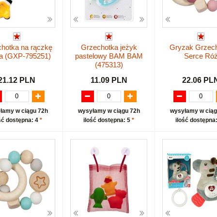
hotka na rączkę
Grzechotka jeżyk
Gryzak Grzec
a (GXP-795251)
pastelowy BAM BAM
Serce Ró
(475313)
21.12 PLN
11.09 PLN
22.06 PL
łamy w ciągu 72h
wysyłamy w ciągu 72h
wysyłamy w ciąg
ść dostępna: 4
*
ilość dostępna: 5
*
ilość dostępna