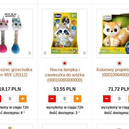
rożec grzechotka
Nocna lampka i
Kolorowy projekt
m MIX (J0112)
zawieszka do wózka
(00010064000
(00010065000000)
19.17 PLN
53.55 PLN
71.72 PL
łamy w ciągu 72h
wysyłamy w ciągu 72h
wysyłamy w ciąg
ść dostępna: 6
*
ilość dostępna: 3
*
ilość dostępna