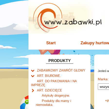
Start
Zakupy hurto
PRODUKTY
ZABAWKOWY ZAWRÓT GŁOWY
Jesteś 
Welly.
ART. BIUROWE.
motory.
Marka:
Mały naukowiec.
Kalendarze.
ART. DO PAKOWANIA I NA
samochody.
Biurkowe
IMPREZĘ
Zabawki dla chłopców.
Dziurkacze i zszywacze.
cybertransformacja
Książkowe
ART. DZIECIĘCE
Akcesoria dla lalek.
Klipy i spinacze.
Wieloletnie
Artykuły drogeryjne.
Korektory.
Ścienne
«
p
Produkty dla mamy i
Skoroszyty, teczki i segregatory.
niemowlaka.
Zdzieraki