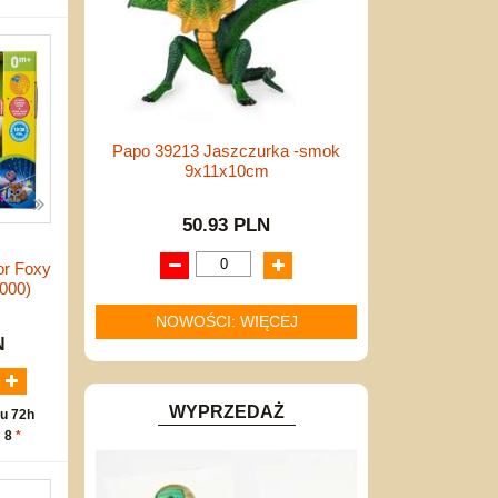
Papo 39213 Jaszczurka -smok
9x11x10cm
50.93 PLN
or Foxy
000)
NOWOŚCI: WIĘCEJ
N
WYPRZEDAŻ
u 72h
: 8
*