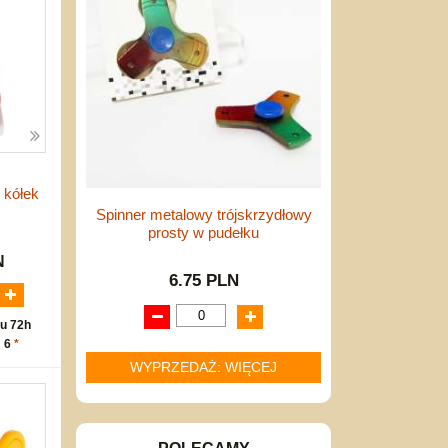
 kółek
Spinner metalowy trójskrzydłowy
prosty w pudełku
N
6.75 PLN
u 72h
: 6
*
WYPRZEDAŻ: WIĘCEJ