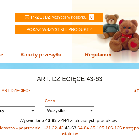
PRZEJDŹ
0
POZYCJE W KOSZYKU:
POKAZ WSZYSTKIE PRODUKTY
we
Koszty przesyłki
Regulamin
ART. DZIECIĘCE 43-63
w:
ART. DZIECIĘCE
Cena:
Wyświetlono
43
-
63
z
444
znalezionych produktów
ierwsza
«
poprzednia
1-21
22-42
43-63
64-84
85-105
106-126
następ
ostatnia
»