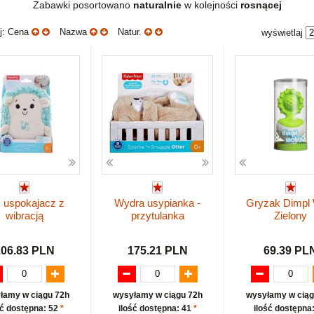
Zabawki posortowano
naturalnie
w kolejności
rosnącej
uj: Cena
Nazwa
Natur.
wyświetlaj
 uspokajacz z
Wydra usypianka -
Gryzak Dimpl
wibracją
przytulanka
Zielony
106.83 PLN
175.21 PLN
69.39 PL
łamy w ciągu 72h
wysyłamy w ciągu 72h
wysyłamy w ciąg
ść dostępna: 52
*
ilość dostępna: 41
*
ilość dostępna