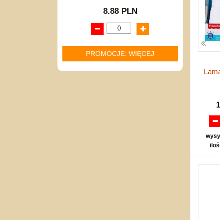
8.88 PLN
PROMOCJE: WIĘCEJ
Lama
wysy
ilo