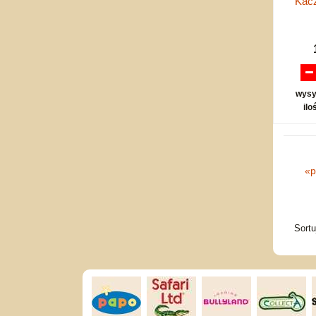
Kacz
wysy
ilo
«
p
Sort