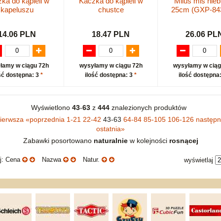
ka do kąpieli w
Kaczka do kąpieli w
Miluś miś nieb
kapeluszu
chustce
25cm (GXP-84
14.06 PLN
18.47 PLN
26.06 PL
łamy w ciągu 72h
wysyłamy w ciągu 72h
wysyłamy w ciąg
ść dostępna: 3
*
ilość dostępna: 3
*
ilość dostępna
Wyświetlono
43
-
63
z
444
znalezionych produktów
ierwsza
«
poprzednia
1-21
22-42
43-63
64-84
85-105
106-126
następ
ostatnia
»
Zabawki posortowano
naturalnie
w kolejności
rosnącej
uj: Cena
Nazwa
Natur.
wyświetlaj