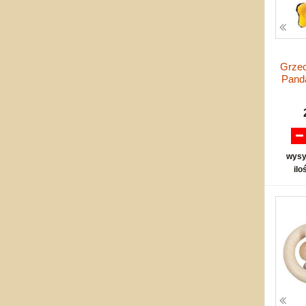
Grzec
Pand
wysy
ilo