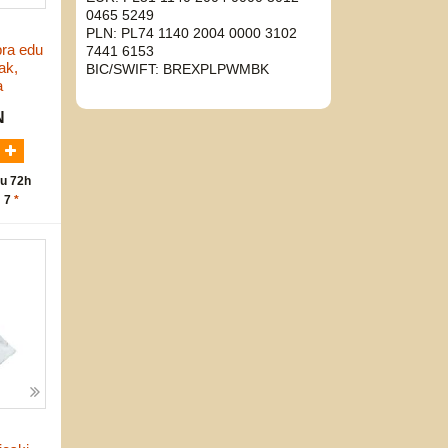
0465 5249
PLN: PL74 1140 2004 0000 3102
bra edu
7441 6153
ak,
BIC/SWIFT: BREXPLPWMBK
a
N
u 72h
: 7
*