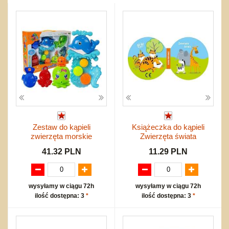
Dźwiekowe
Maty do zabawy
Inne
Wyprzedaż
Bajkowe
Do rozkręcania
Promocje
Inne
Bąki
Pojazdy
Inne
Start
Zakupy hurtowe
Koszty przesyłki
Regulamin
Kontakt
Mapa produktów
Zestaw do kąpieli
Książeczka do kąpieli
zwierzęta morskie
Zwierzęta świata
41.32 PLN
11.29 PLN
wysyłamy w ciągu 72h
wysyłamy w ciągu 72h
ilość dostępna: 3
*
ilość dostępna: 3
*