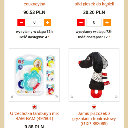
edukacyjna
piłki piesek do kąpieli
90.53 PLN
30.20 PLN
wysyłamy w ciągu 72h
wysyłamy w ciągu 72h
ilość dostępna: 4
*
ilość dostępna: 12
*
Grzechotka tamburyn mix
Jamiś piszczek z
BAM BAM (492801)
gryzakiem kontrastowy
(GXP-883069)
9.88 PLN