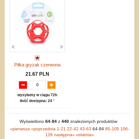
Piłka gryzak czerwona
21.67 PLN
wysyłamy w ciągu 72h
ilość dostępna: 24
*
Wyświetlono
64
-
84
z
440
znalezionych produktów
«
pierwsza
«
poprzednia
1-21
22-42
43-63
64-84
85-105
106-
126
następna
»
ostatnia
»