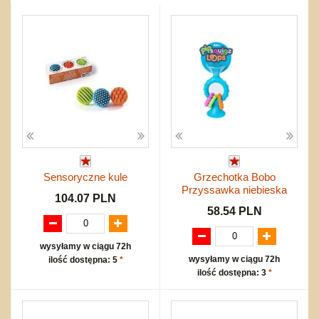
Dźwiekowe
Maty do zabawy
Inne
Wyprzedaż
Bajkowe
Do rozkręcania
Promocje
Inne
Bąki
Pojazdy
Inne
Start
Zakupy hurtowe
Koszty przesyłki
Regulamin
Kontakt
Mapa produktów
Sensoryczne kule
Grzechotka Bobo
Przyssawka niebieska
104.07 PLN
58.54 PLN
wysyłamy w ciągu 72h
wysyłamy w ciągu 72h
ilość dostępna: 5
*
ilość dostępna: 3
*