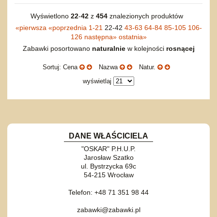
Wyświetlono
22
-
42
z
454
znalezionych produktów
«
pierwsza
«
poprzednia
1-21
22-42
43-63
64-84
85-105
106-
126
następna
»
ostatnia
»
Zabawki posortowano
naturalnie
w kolejności
rosnącej
Sortuj: Cena
Nazwa
Natur.
wyświetlaj
DANE WŁAŚCICIELA
"OSKAR" P.H.U.P.
Jarosław Szatko
ul. Bystrzycka 69c
54-215 Wrocław
Telefon: +48 71 351 98 44
zabawki@zabawki.pl