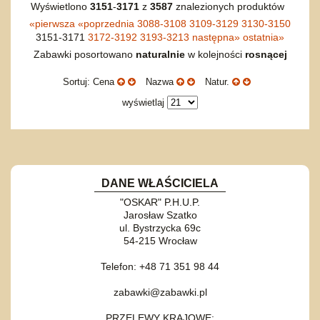
Wyświetlono
3151
-
3171
z
3587
znalezionych produktów
«
pierwsza
«
poprzednia
3088-3108
3109-3129
3130-3150
3151-3171
3172-3192
3193-3213
następna
»
ostatnia
»
Zabawki posortowano
naturalnie
w kolejności
rosnącej
Sortuj: Cena
Nazwa
Natur.
wyświetlaj
DANE WŁAŚCICIELA
"OSKAR" P.H.U.P.
Jarosław Szatko
ul. Bystrzycka 69c
54-215 Wrocław
Telefon: +48 71 351 98 44
zabawki@zabawki.pl
PRZELEWY KRAJOWE: