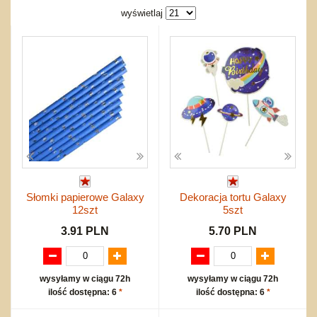
Bajkowe
Do rozkręcania
wyświetlaj
Promocje
Inne
Bąki
Pojazdy
Inne
Start
Zakupy hurtowe
Koszty przesyłki
Regulamin
Kontakt
Mapa produktów
Słomki papierowe Galaxy
Dekoracja tortu Galaxy
12szt
5szt
3.91 PLN
5.70 PLN
wysyłamy w ciągu 72h
wysyłamy w ciągu 72h
ilość dostępna: 6
*
ilość dostępna: 6
*