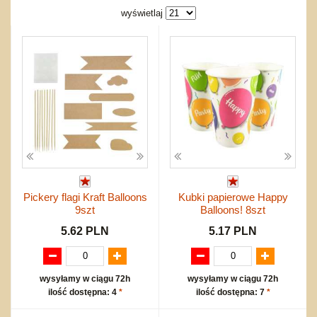
Bajkowe
Do rozkręcania
wyświetlaj
Promocje
Inne
Bąki
Pojazdy
Inne
Start
Zakupy hurtowe
Koszty przesyłki
Regulamin
Kontakt
Mapa produktów
Pickery flagi Kraft Balloons
Kubki papierowe Happy
9szt
Balloons! 8szt
5.62 PLN
5.17 PLN
wysyłamy w ciągu 72h
wysyłamy w ciągu 72h
ilość dostępna: 4
*
ilość dostępna: 7
*