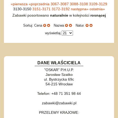
«
pierwsza
«
poprzednia
3067-3087
3088-3108
3109-3129
3130-3150
3151-3171
3172-3192
następna
»
ostatnia
»
Zabawki posortowano
naturalnie
w kolejności
rosnącej
Sortuj: Cena
Nazwa
Natur.
wyświetlaj
DANE WŁAŚCICIELA
"OSKAR" P.H.U.P.
Jarosław Szatko
ul. Bystrzycka 69c
54-215 Wrocław
Telefon: +48 71 351 98 44
zabawki@zabawki.pl
PRZELEWY KRAJOWE: