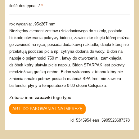
ilość dostępna: 7
*
rok wydania: ,95x267 mm
Niezbędny element zestawu śniadaniowego do szkoły, posiada
blokadę otwierania pokrywy bidonu, zawieszkę dzięki której można
go zawiesić na ręce, posiada dodatkową nakładkę dzięki której nie
przelatują podczas picia np. cytryna dodana do wody. Bidon na
napoje o pojemności 750 ml, łatwy do otworzenia i zamknięcia,
dzióbek który ułatwia picie napoju. Bidon STARPAK jest pokryty
młodzieżową grafiką ombre. Bidon wykonany z tritanu który nie
zmienia smaku potraw, posiada materiał BPA free, nie zawiera
bisfenolu, płyny o temperaturze 0-80 stopni Celsjusza.
Zobacz inne
zabawki
tego typu:
ART. DO PAKOWANIA I NA IMPREZĘ
id=5345954 ean=5905523687378