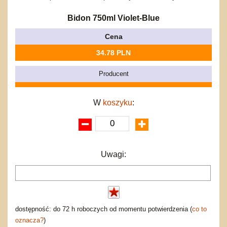
Bajkowe
Do rozkręcania
Promocje
Inne
Bąki
Bidon 750ml Violet-Blue
Pojazdy
Cena
Inne
Start
34.78 PLN
Zakupy hurtowe
Koszty przesyłki
Producent
Regulamin
Kontakt
W
koszyku
:
Mapa produktów
Uwagi:
dostępność: do 72 h roboczych od momentu potwierdzenia (
co to
oznacza?
)