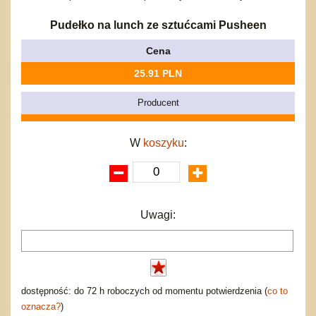
Bajkowe
Do rozkręcania
Promocje
Inne
Bąki
Pudełko na lunch ze sztućcami Pusheen
Pojazdy
Cena
Inne
Start
25.91 PLN
Zakupy hurtowe
Koszty przesyłki
Producent
Regulamin
Kontakt
W
koszyku
:
Mapa produktów
Uwagi:
dostępność: do 72 h roboczych od momentu potwierdzenia (
co to
oznacza?
)