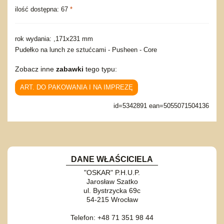
ilość dostępna: 67
*
rok wydania: ,171x231 mm
Pudełko na lunch ze sztućcami - Pusheen - Core
Zobacz inne
zabawki
tego typu:
ART. DO PAKOWANIA I NA IMPREZĘ
id=5342891 ean=5055071504136
DANE WŁAŚCICIELA
"OSKAR" P.H.U.P.
Jarosław Szatko
ul. Bystrzycka 69c
54-215 Wrocław
Telefon: +48 71 351 98 44