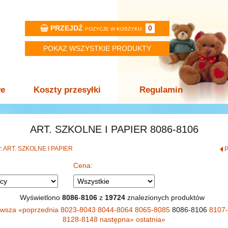
PRZEJDŹ
0
POZYCJE W KOSZYKU:
POKAZ WSZYSTKIE PRODUKTY
we
Koszty przesyłki
Regulamin
ART. SZKOLNE I PAPIER 8086-8106
w:
ART. SZKOLNE I PAPIER
Cena:
Wyświetlono
8086
-
8106
z
19724
znalezionych produktów
rwsza
«
poprzednia
8023-8043
8044-8064
8065-8085
8086-8106
8107
8128-8148
następna
»
ostatnia
»