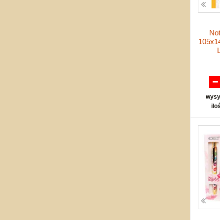
Not
105x1
wysy
ilo