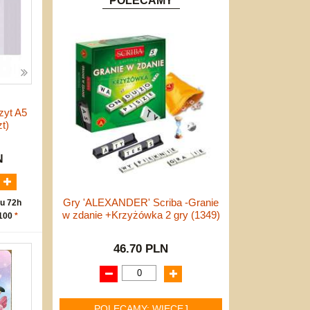
POLECAMY
zyt A5
t)
N
Gry 'ALEXANDER' Scriba -Granie
u 72h
w zdanie +Krzyżówka 2 gry (1349)
 100
*
46.70 PLN
POLECAMY: WIĘCEJ