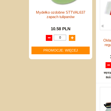
Mydełko ozdobne STTVAL637
zapach tulipanów
10.58 PLN
Okła
reg
PROMOCJE: WIĘCEJ
wysy
ilo