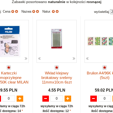
Zabawki posortowano
naturalnie
w kolejności
rosnącej
uj: Cena
Nazwa
Natur.
wyświetlaj
Karteczki
Wkład klejowy
Brulion A4/96K 
moprzylepne
brokatowy srebrny
(5szt)
/50K clear MILAN
11mmx10cm 6szt
9.55 PLN
4.55 PLN
59.02 PL
łamy w ciągu 72h
wysyłamy w ciągu 72h
wysyłamy w ciąg
ść dostępna: 14
*
ilość dostępna: 12
*
ilość dostępna