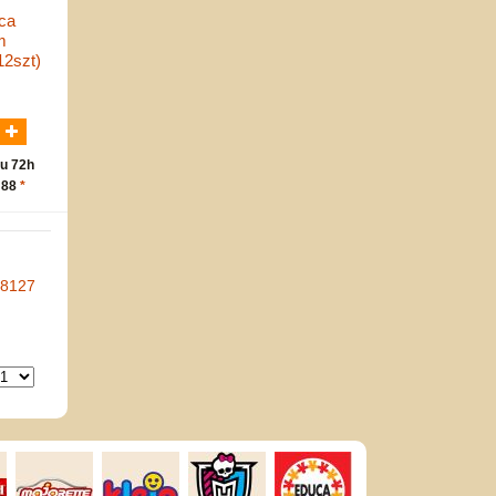
ca
m
12szt)
N
u 72h
 88
*
-8127