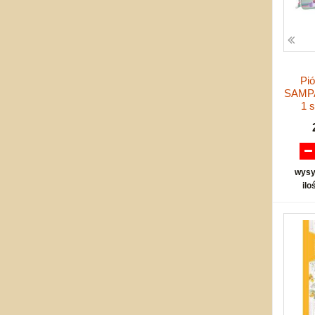
Pió
SAMPA
1 
wysy
ilo