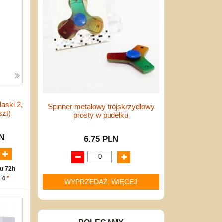
aski 2,
Spinner metalowy trójskrzydłowy
szt)
prosty w pudełku
LN
6.75 PLN
u 72h
: 4
*
WYPRZEDAŻ: WIĘCEJ