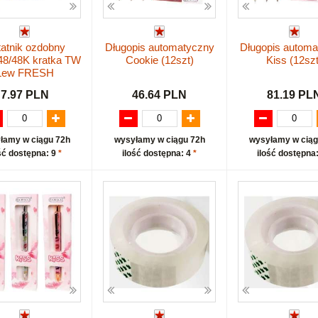
atnik ozdobny
Długopis automatyczny
Długopis automa
48/48K kratka TW
Cookie (12szt)
Kiss (12szt
Lew FRESH
7.97 PLN
46.64 PLN
81.19 PL
łamy w ciągu 72h
wysyłamy w ciągu 72h
wysyłamy w ciąg
ść dostępna: 9
*
ilość dostępna: 4
*
ilość dostępna