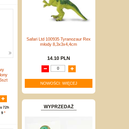
Safari Ltd 100935 Tyranozaur Rex
młody 8,3x3x4,4cm
14.10 PLN
wy
lony
6szt
NOWOŚCI: WIĘCEJ
N
WYPRZEDAŻ
u 72h
: 9
*