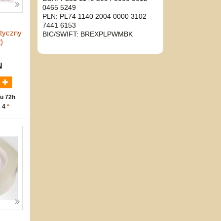
0465 5249
PLN: PL74 1140 2004 0000 3102
7441 6153
tyczny
BIC/SWIFT: BREXPLPWMBK
)
N
u 72h
: 4
*