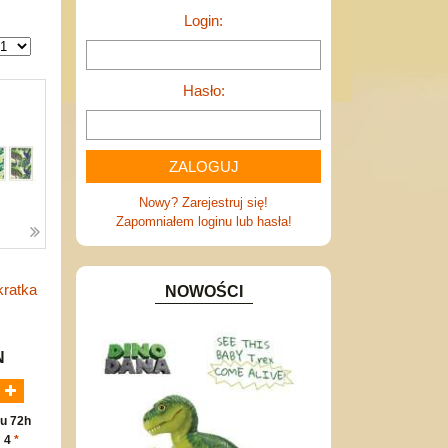
Login:
Hasło:
Nowy? Zarejestruj się!
Zapomniałem loginu lub hasła!
kratka
NOWOŚCI
N
u 72h
: 4
*