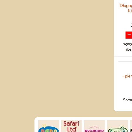
Długo
Ki
wysy
ilo
«
pie
Sort