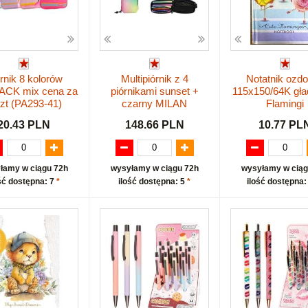
rnik 8 kolorów
Multipiórnik z 4
Notatnik ozd
CK mix cena za
piórnikami sunset +
115x150/64K gła
szt (PA293-41)
czarny MILAN
Flamingi
20.43 PLN
148.66 PLN
10.77 PL
łamy w ciągu 72h
wysyłamy w ciągu 72h
wysyłamy w ciąg
ść dostępna: 7
*
ilość dostępna: 5
*
ilość dostępna: