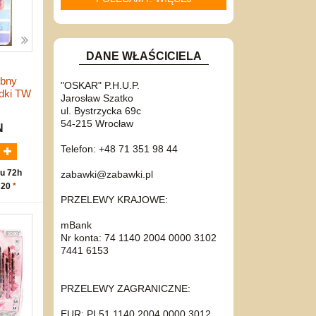
DANE WŁAŚCICIELA
obny
"OSKAR" P.H.U.P.
dki TW
Jarosław Szatko
ul. Bystrzycka 69c
54-215 Wrocław
N
Telefon: +48 71 351 98 44
u 72h
zabawki@zabawki.pl
 20
*
PRZELEWY KRAJOWE:
mBank
Nr konta: 74 1140 2004 0000 3102
7441 6153
PRZELEWY ZAGRANICZNE:
EUR: PL51 1140 2004 0000 3012