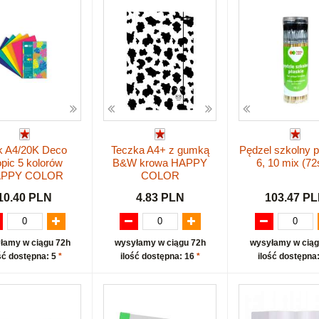
k A4/20K Deco
Teczka A4+ z gumką
Pędzel szkolny pł
opic 5 kolorów
B&W krowa HAPPY
6, 10 mix (72
PPY COLOR
COLOR
10.40 PLN
4.83 PLN
103.47 P
łamy w ciągu 72h
wysyłamy w ciągu 72h
wysyłamy w ciąg
ść dostępna: 5
*
ilość dostępna: 16
*
ilość dostępna