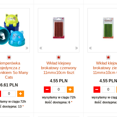
Temperówka
Wkład klejowy
Wkład klejo
ojedyncza z
brokatowy czerwony
brokatowy zie
nikiem So Many
11mmx10cm 6szt
11mmx10cm 
Cats
4.55 PLN
4.55 PL
6.61 PLN
wysyłamy w ciągu 72h
wysyłamy w ciąg
łamy w ciągu 72h
ilość dostępna: 6
*
ilość dostępna
ść dostępna: 13
*