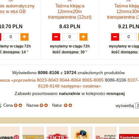
pis automatyczny
Taśma klejąca
Taśma kleją
ss w etui GB
12mmx20m
12mmx30
transparentna (12szt)
transparentna (
10.70 PLN
8.43 PLN
9.21 PL
łamy w ciągu 72h
wysyłamy w ciągu 72h
wysyłamy w ciąg
ść dostępna: 14
*
ilość dostępna: 30
*
ilość dostępna:
Wyświetlono
8086
-
8106
z
19724
znalezionych produktów
rwsza
«
poprzednia
8023-8043
8044-8064
8065-8085
8086-8106
8107
8128-8148
następna
»
ostatnia
»
Zabawki posortowano
naturalnie
w kolejności
rosnącej
uj: Cena
Nazwa
Natur.
wyświetlaj