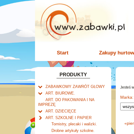
Start
Zakupy hurto
PRODUKTY
ZABAWKOWY ZAWRÓT GŁOWY
Jesteś 
Welly.
ART. BIUROWE.
motory.
Marka:
Mały naukowiec.
Kalendarze.
ART. DO PAKOWANIA I NA
samochody.
Biurkowe
IMPREZĘ
Zabawki dla chłopców.
Dziurkacze i zszywacze.
cybertransformacja
Książkowe
ART. DZIECIĘCE
Akcesoria dla lalek.
Klipy i spinacze.
Artykuły drogeryjne.
Wieloletnie
ART. SZKOLNE I PAPIER
Korektory.
Produkty dla mamy i
Ścienne
«
pie
Tornistry, plecaki i walizki.
Skoroszyty, teczki i segregatory.
niemowlaka.
Zdzieraki
Drobne artykuły szkolne.