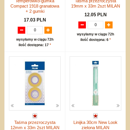
Temperówko-gumka
Taśma przezroczysta
Compact 1918 granatowa
19mm x 33m 2szt MILAN
+ 2 gumki
12.05 PLN
17.03 PLN
wysyłamy w ciągu 72h
wysyłamy w ciągu 72h
ilość dostępna: 6
*
ilość dostępna: 17
*
Taśma przezroczysta
Linijka 30cm New Look
12mm x 33m 2szt MILAN
zielona MILAN