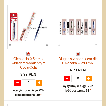
Przygodowe i podróżnicze
nożne
Torby, plecaki, portmonetki
inne
Inne
Do ciągnięcia lub do pchania
Edukacyjne i puzzle
Akcesoria sportowe
do siatkówki
Okolicznościowe i świąteczne
Karuzelki
Mebelki
do koszykówki
Nowości
Dźwiekowe
Maty do zabawy
Inne
Wyprzedaż
Bajkowe
Do rozkręcania
Promocje
Inne
Bąki
Pojazdy
Inne
Start
Zakupy hurtowe
Koszty przesyłki
Cienkopis 0,5mm z
Długopis z nadrukiem dla
Regulamin
wkładem wymiennym
Chłopaka w etui mix
Kontakt
Coca-Cola
6.73 PLN
Mapa produktów
8.33 PLN
wysyłamy w ciągu 72h
wysyłamy w ciągu 72h
ilość dostępna: 54
*
ilość dostępna: 40
*