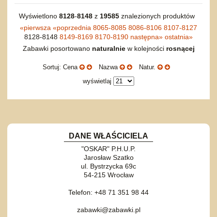
Wyświetlono
8128
-
8148
z
19585
znalezionych produktów
«
pierwsza
«
poprzednia
8065-8085
8086-8106
8107-8127
8128-8148
8149-8169
8170-8190
następna
»
ostatnia
»
Zabawki posortowano
naturalnie
w kolejności
rosnącej
Sortuj: Cena
Nazwa
Natur.
wyświetlaj
DANE WŁAŚCICIELA
"OSKAR" P.H.U.P.
Jarosław Szatko
ul. Bystrzycka 69c
54-215 Wrocław
Telefon: +48 71 351 98 44
zabawki@zabawki.pl