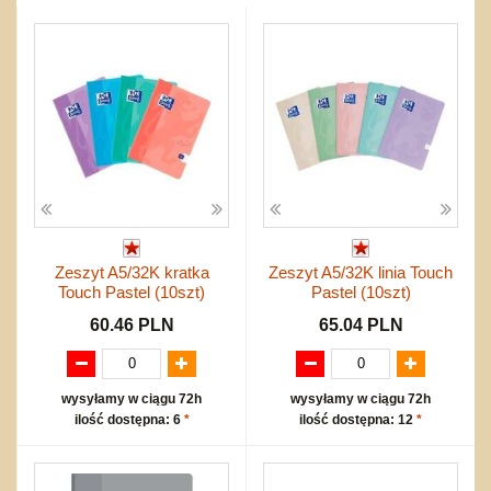
Przygodowe i podróżnicze
nożne
Torby, plecaki, portmonetki
inne
Inne
Do ciągnięcia lub do pchania
Edukacyjne i puzzle
Akcesoria sportowe
do siatkówki
Okolicznościowe i świąteczne
Karuzelki
Mebelki
do koszykówki
Nowości
Dźwiekowe
Maty do zabawy
Inne
Wyprzedaż
Bajkowe
Do rozkręcania
Promocje
Inne
Bąki
Pojazdy
Inne
Start
Zakupy hurtowe
Koszty przesyłki
Zeszyt A5/32K kratka
Zeszyt A5/32K linia Touch
Regulamin
Touch Pastel (10szt)
Pastel (10szt)
Kontakt
60.46 PLN
65.04 PLN
Mapa produktów
wysyłamy w ciągu 72h
wysyłamy w ciągu 72h
ilość dostępna: 6
*
ilość dostępna: 12
*