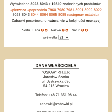
Wyświetlono
8023
-
8043
z
19840
znalezionych produktów
«
pierwsza
«
poprzednia
7960-7980
7981-8001
8002-8022
8023-8043
8044-8064
8065-8085
następna
»
ostatnia
»
Zabawki posortowano
naturalnie
w kolejności
rosnącej
Sortuj: Cena
Nazwa
Natur.
wyświetlaj
DANE WŁAŚCICIELA
"OSKAR" P.H.U.P.
Jarosław Szatko
ul. Bystrzycka 69c
54-215 Wrocław
Telefon: +48 71 351 98 44
zabawki@zabawki.pl