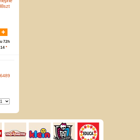
ylepne
88szt
N
u 72h
 14
*
-6489