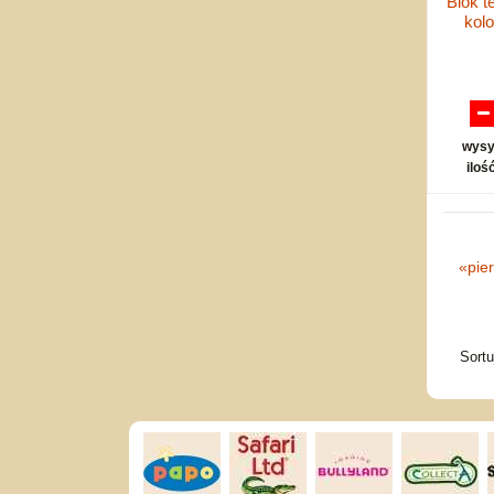
Blok t
kol
wysy
iloś
«
pie
Sort