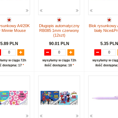
rysunkowy A4/20K
Długopis automatyczny
Blok rysunkowy 
y Minnie Mouse
RB085 1mm czerwony
biały Nice&Pr
(12szt)
5.89 PLN
90.01 PLN
5.35 PL
łamy w ciągu 72h
wysyłamy w ciągu 72h
wysyłamy w ciąg
ść dostępna: 17
*
ilość dostępna: 10
*
ilość dostępna