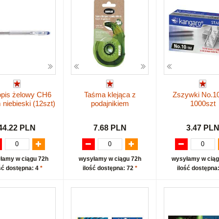
opis żelowy CH6
Taśma klejąca z
Zszywki No.1
niebieski (12szt)
podajnikiem
1000szt
44.22 PLN
7.68 PLN
3.47 PL
łamy w ciągu 72h
wysyłamy w ciągu 72h
wysyłamy w ciąg
ść dostępna: 4
*
ilość dostępna: 72
*
ilość dostępna