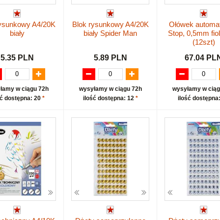
rysunkowy A4/20K
Blok rysunkowy A4/20K
Ołówek automa
biały
biały Spider Man
Stop, 0,5mm fio
(12szt)
5.35 PLN
5.89 PLN
67.04 PL
łamy w ciągu 72h
wysyłamy w ciągu 72h
wysyłamy w ciąg
ść dostępna: 20
*
ilość dostępna: 12
*
ilość dostępna