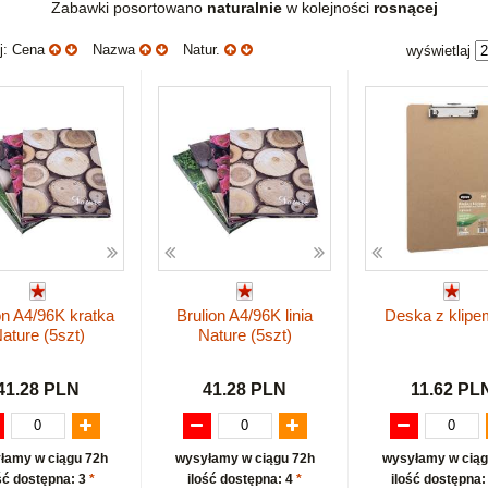
Zabawki posortowano
naturalnie
w kolejności
rosnącej
uj: Cena
Nazwa
Natur.
wyświetlaj
on A4/96K kratka
Brulion A4/96K linia
Deska z klipe
ature (5szt)
Nature (5szt)
41.28 PLN
41.28 PLN
11.62 PL
łamy w ciągu 72h
wysyłamy w ciągu 72h
wysyłamy w ciąg
ść dostępna: 3
*
ilość dostępna: 4
*
ilość dostępna: