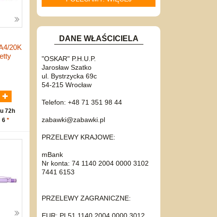
DANE WŁAŚCICIELA
A4/20K
etty
"OSKAR" P.H.U.P.
Jarosław Szatko
ul. Bystrzycka 69c
N
54-215 Wrocław
Telefon: +48 71 351 98 44
u 72h
zabawki@zabawki.pl
: 6
*
PRZELEWY KRAJOWE:
mBank
Nr konta: 74 1140 2004 0000 3102
7441 6153
PRZELEWY ZAGRANICZNE:
EUR: PL51 1140 2004 0000 3012