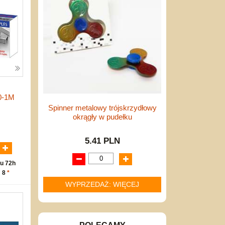
0-1M
Spinner metalowy trójskrzydłowy
okrągły w pudełku
N
5.41 PLN
u 72h
: 8
*
WYPRZEDAŻ: WIĘCEJ