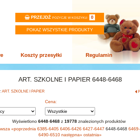
PRZEJDŹ
0
POZYCJE W KOSZYKU:
POKAZ WSZYSTKIE PRODUKTY
we
Koszty przesyłki
Regulamin
ART. SZKOLNE I PAPIER 6448-6468
w:
ART. SZKOLNE I PAPIER
Cena:
Wyświetlono
6448
-
6468
z
19778
znalezionych produktów
rwsza
«
poprzednia
6385-6405
6406-6426
6427-6447
6448-6468
6469
6490-6510
następna
»
ostatnia
»