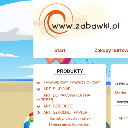
Start
Zakupy hurto
PRODUKTY
ZABAWKOWY ZAWRÓT GŁOWY
Jesteś 
Welly.
ART. BIUROWE.
motory.
Marka:
Mały naukowiec.
Kalendarze.
ART. DO PAKOWANIA I NA
samochody.
Biurkowe
IMPREZĘ
Zabawki dla chłopców.
Dziurkacze i zszywacze.
cybertransformacja
Książkowe
ART. DZIECIĘCE
Akcesoria dla lalek.
Klipy i spinacze.
Artykuły drogeryjne.
Wieloletnie
ART. SZKOLNE I PAPIER
Korektory.
Produkty dla mamy i
Ścienne
«
pie
Tornistry, plecaki i walizki.
Skoroszyty, teczki i segregatory.
niemowlaka.
Zdzieraki
Drobne artykuły szkolne.