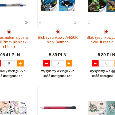
pis automatyczny
Blok rysunkowy A4/20K
Blok rysunkowy 
0,7mm niebieski
biały Batman
biały Jurassic
(12szt)
205.41 PLN
5.89 PLN
5.89 PL
łamy w ciągu 72h
wysyłamy w ciągu 72h
wysyłamy w ciąg
ść dostępna: 7
*
ilość dostępna: 12
*
ilość dostępna: