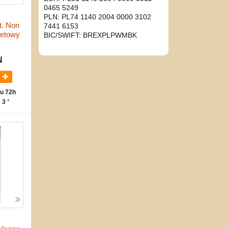
0465 5249
PLN: PL74 1140 2004 0000 3102
t. Non
7441 6153
letowy
BIC/SWIFT: BREXPLPWMBK
N
u 72h
: 3
*