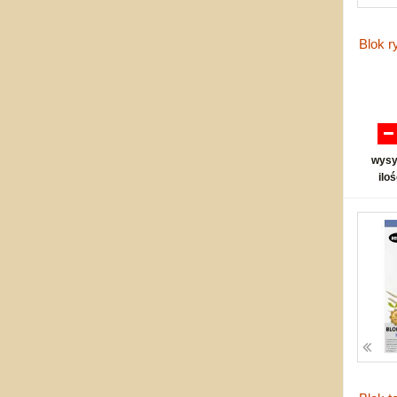
Blok 
wysy
ilo