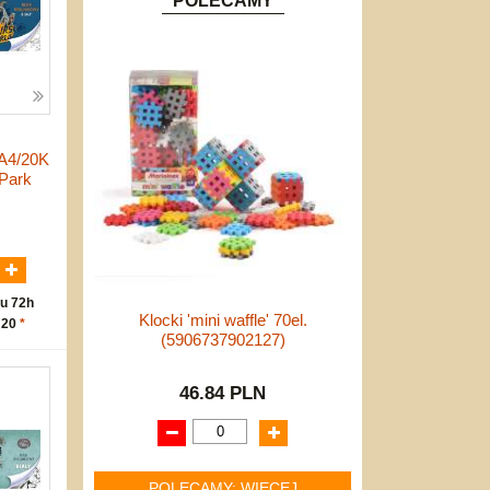
POLECAMY
A4/20K
 Park
N
u 72h
Klocki 'mini waffle' 70el.
 20
*
(5906737902127)
46.84 PLN
POLECAMY: WIĘCEJ