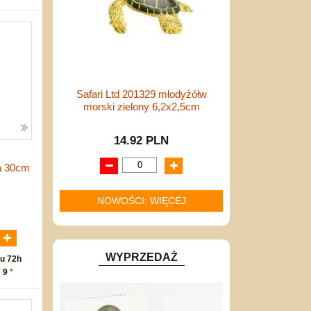
Safari Ltd 201329 młodyżółw
morski zielony 6,2x2,5cm
14.92 PLN
na 30cm
NOWOŚCI: WIĘCEJ
N
WYPRZEDAŻ
u 72h
: 9
*