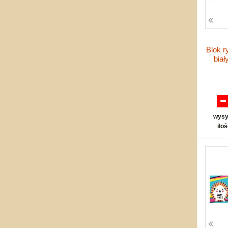
Blok 
biał
wysy
ilo