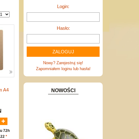
Login:
Hasło:
Nowy? Zarejestruj się!
Zapomniałem loginu lub hasła!
m A4
NOWOŚCI
N
u 72h
 22
*