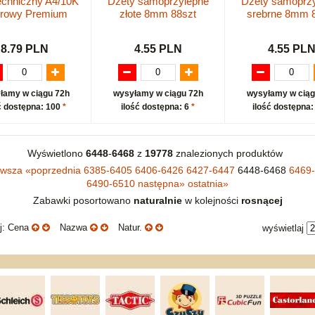
echniczny A4/10K
Dżety samoprzylepne
Dżety samoprz
orowy Premium
złote 8mm 88szt
srebrne 8mm 
8.79 PLN
4.55 PLN
4.55 PL
łamy w ciągu 72h
wysyłamy w ciągu 72h
wysyłamy w ciąg
ć dostępna: 100
*
ilość dostępna: 6
*
ilość dostępna:
Wyświetlono
6448
-
6468
z
19778
znalezionych produktów
rwsza
«
poprzednia
6385-6405
6406-6426
6427-6447
6448-6468
6469
6490-6510
następna
»
ostatnia
»
Zabawki posortowano
naturalnie
w kolejności
rosnącej
uj: Cena
Nazwa
Natur.
wyświetlaj