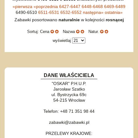
«
pierwsza
«
poprzednia
6427-6447
6448-6468
6469-6489
6490-6510
6511-6531
6532-6552
następna
»
ostatnia
»
Zabawki posortowano
naturalnie
w kolejności
rosnącej
Sortuj: Cena
Nazwa
Natur.
wyświetlaj
DANE WŁAŚCICIELA
"OSKAR" P.H.U.P.
Jarosław Szatko
ul. Bystrzycka 69c
54-215 Wrocław
Telefon: +48 71 351 98 44
zabawki@zabawki.pl
PRZELEWY KRAJOWE: