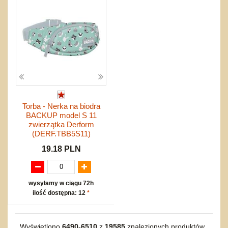
Torba - Nerka na biodra
BACKUP model S 11
zwierzątka Derform
(DERF.TBB5S11)
19.18 PLN
wysyłamy w ciągu 72h
ilość dostępna: 12
*
Wyświetlono
6490
-
6510
z
19585
znalezionych produktów