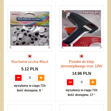
Przygodowe i podróżnicze
nożne
Torby, plecaki, portmonetki
inne
Inne
Do ciągnięcia lub do pchania
Edukacyjne i puzzle
Akcesoria sportowe
do siatkówki
Okolicznościowe i świąteczne
Karuzelki
Mebelki
do koszykówki
Nowości
Dźwiekowe
Maty do zabawy
Inne
Wyprzedaż
Bajkowe
Do rozkręcania
Promocje
Inne
Bąki
Pojazdy
Inne
Start
Zakupy hurtowe
Koszty przesyłki
Ruchome oczka 40szt
Pistolet do kleju
Regulamin
termotopliwego moc 10W
Kontakt
5.12 PLN
14.96 PLN
Mapa produktów
wysyłamy w ciągu 72h
wysyłamy w ciągu 72h
ilość dostępna: 8
*
ilość dostępna: 17
*