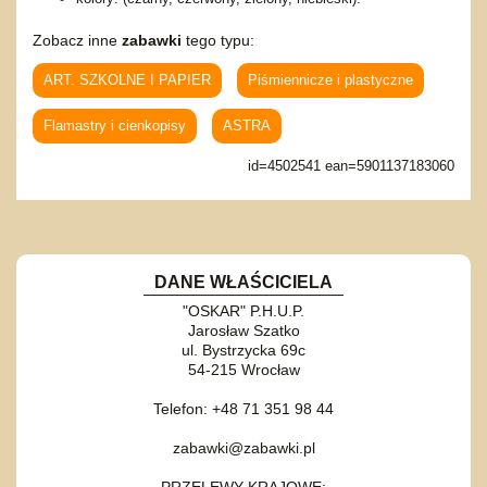
Zobacz inne
zabawki
tego typu:
ART. SZKOLNE I PAPIER
Piśmiennicze i plastyczne
Flamastry i cienkopisy
ASTRA
id=4502541 ean=5901137183060
DANE WŁAŚCICIELA
"OSKAR" P.H.U.P.
Jarosław Szatko
ul. Bystrzycka 69c
54-215 Wrocław
Telefon: +48 71 351 98 44
zabawki@zabawki.pl