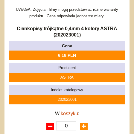
Bajkowe
Do rozkręcania
Promocje
Inne
Bąki
UWAGA: Zdjęcia i filmy mogą przedstawiać różne warianty
Pojazdy
produktu. Cena odpowiada jednostce miary.
Inne
Start
Cienkopisy trójkątne 0,4mm 4 kolory ASTRA
Zakupy hurtowe
(202023001)
Koszty przesyłki
Cena
Regulamin
Kontakt
6.18 PLN
Mapa produktów
Producent
ASTRA
Indeks katalogowy
202023001
W
koszyku
: