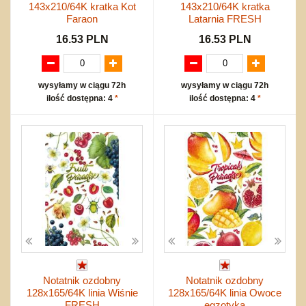
143x210/64K kratka Kot
143x210/64K kratka
Faraon
Latarnia FRESH
16.53 PLN
16.53 PLN
wysyłamy w ciągu 72h
wysyłamy w ciągu 72h
ilość dostępna: 4
*
ilość dostępna: 4
*
Notatnik ozdobny
Notatnik ozdobny
128x165/64K linia Wiśnie
128x165/64K linia Owoce
FRESH
egzotyka