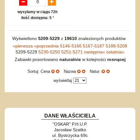
wysyłamy w ciągu 72h
ilość dostępna: 5
*
Wyświetlono
5209
-
5229
z
19610
znalezionych produktów
«
pierwsza
«
poprzednia
5146-5166
5167-5187
5188-5208
5209-5229
5230-5250
5251-5271
następna
»
ostatnia
»
Zabawki posortowano
naturalnie
w kolejności
rosnącej
Sortuj: Cena
Nazwa
Natur.
wyświetlaj
DANE WŁAŚCICIELA
"OSKAR" P.H.U.P.
Jarosław Szatko
ul. Bystrzycka 69c