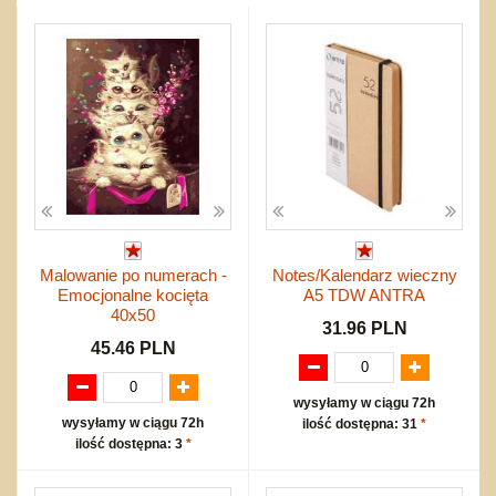
Przygodowe i podróżnicze
nożne
Torby, plecaki, portmonetki
inne
Inne
Do ciągnięcia lub do pchania
Edukacyjne i puzzle
Akcesoria sportowe
do siatkówki
Okolicznościowe i świąteczne
Karuzelki
Mebelki
do koszykówki
Nowości
Dźwiekowe
Maty do zabawy
Inne
Wyprzedaż
Bajkowe
Do rozkręcania
Promocje
Inne
Bąki
Pojazdy
Inne
Start
Zakupy hurtowe
Koszty przesyłki
Malowanie po numerach -
Notes/Kalendarz wieczny
Regulamin
Emocjonalne kocięta
A5 TDW ANTRA
Kontakt
40x50
31.96 PLN
Mapa produktów
45.46 PLN
wysyłamy w ciągu 72h
wysyłamy w ciągu 72h
ilość dostępna: 31
*
ilość dostępna: 3
*