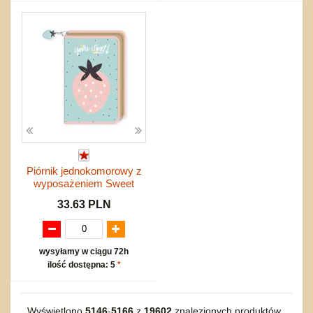
Piórnik jednokomorowy z
wyposażeniem Sweet
33.63 PLN
wysyłamy w ciągu 72h
ilość dostępna: 5
*
Wyświetlono
5146
-
5166
z
19602
znalezionych produktów