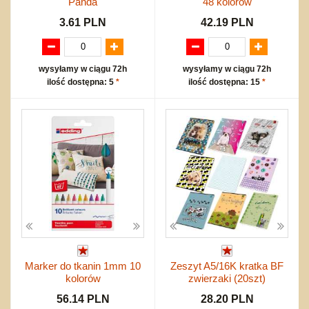
Panda
48 kolorów
3.61 PLN
42.19 PLN
wysyłamy w ciągu 72h
wysyłamy w ciągu 72h
ilość dostępna: 5
*
ilość dostępna: 15
*
Marker do tkanin 1mm 10
Zeszyt A5/16K kratka BF
kolorów
zwierzaki (20szt)
56.14 PLN
28.20 PLN