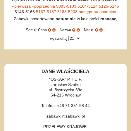
«
pierwsza
«
poprzednia
5083-5103
5104-5124
5125-5145
5146-5166
5167-5187
5188-5208
następna
»
ostatnia
»
Zabawki posortowano
naturalnie
w kolejności
rosnącej
Sortuj: Cena
Nazwa
Natur.
wyświetlaj
DANE WŁAŚCICIELA
"OSKAR" P.H.U.P.
Jarosław Szatko
ul. Bystrzycka 69c
54-215 Wrocław
Telefon: +48 71 351 98 44
zabawki@zabawki.pl
PRZELEWY KRAJOWE: