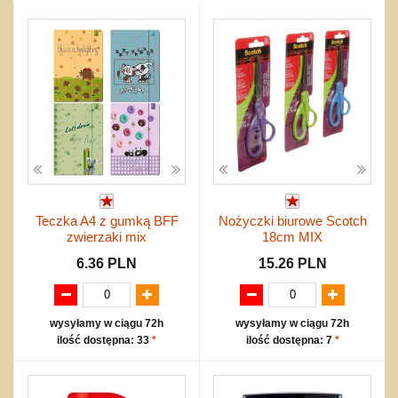
Przygodowe i podróżnicze
nożne
Torby, plecaki, portmonetki
inne
Inne
Do ciągnięcia lub do pchania
Edukacyjne i puzzle
Akcesoria sportowe
do siatkówki
Okolicznościowe i świąteczne
Karuzelki
Mebelki
do koszykówki
Nowości
Dźwiekowe
Maty do zabawy
Inne
Wyprzedaż
Bajkowe
Do rozkręcania
Promocje
Inne
Bąki
Pojazdy
Inne
Start
Zakupy hurtowe
Koszty przesyłki
Teczka A4 z gumką BFF
Nożyczki biurowe Scotch
Regulamin
zwierzaki mix
18cm MIX
Kontakt
6.36 PLN
15.26 PLN
Mapa produktów
wysyłamy w ciągu 72h
wysyłamy w ciągu 72h
ilość dostępna: 33
*
ilość dostępna: 7
*