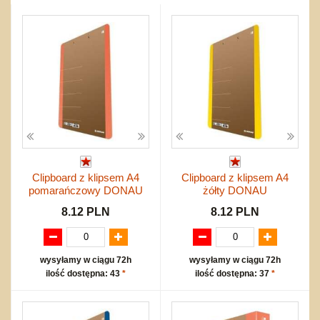
Przygodowe i podróżnicze
nożne
Torby, plecaki, portmonetki
inne
Inne
Do ciągnięcia lub do pchania
Edukacyjne i puzzle
Akcesoria sportowe
do siatkówki
Okolicznościowe i świąteczne
Karuzelki
Mebelki
do koszykówki
Nowości
Dźwiekowe
Maty do zabawy
Inne
Wyprzedaż
Bajkowe
Do rozkręcania
Promocje
Inne
Bąki
Pojazdy
Inne
Start
Zakupy hurtowe
Koszty przesyłki
Clipboard z klipsem A4
Clipboard z klipsem A4
Regulamin
pomarańczowy DONAU
żółty DONAU
Kontakt
8.12 PLN
8.12 PLN
Mapa produktów
wysyłamy w ciągu 72h
wysyłamy w ciągu 72h
ilość dostępna: 43
*
ilość dostępna: 37
*