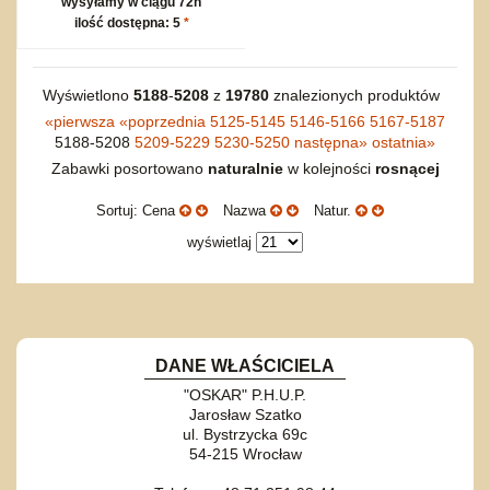
wysyłamy w ciągu 72h
ilość dostępna: 5
*
Wyświetlono
5188
-
5208
z
19780
znalezionych produktów
«
pierwsza
«
poprzednia
5125-5145
5146-5166
5167-5187
5188-5208
5209-5229
5230-5250
następna
»
ostatnia
»
Zabawki posortowano
naturalnie
w kolejności
rosnącej
Sortuj: Cena
Nazwa
Natur.
wyświetlaj
DANE WŁAŚCICIELA
"OSKAR" P.H.U.P.
Jarosław Szatko
ul. Bystrzycka 69c
54-215 Wrocław