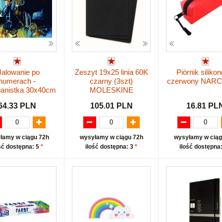
alowanie po
Zeszyt 19x25 linia 60K
Piórnik siliko
numerach -
czarny (3szt)
czerwony NAR
ianistka 30x40cm
MOLESKINE
64.33 PLN
105.01 PLN
16.81 PL
łamy w ciągu 72h
wysyłamy w ciągu 72h
wysyłamy w ciąg
ść dostępna: 5
*
ilość dostępna: 3
*
ilość dostępna