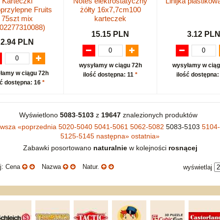
Karteczki
Notes elektrostatyczny
Linijka plastiko
rzylepne Fruits
żółty 16x7,7cm100
75szt mix
karteczek
902277310088)
15.15 PLN
3.12 PL
2.94 PLN
wysyłamy w ciągu 72h
wysyłamy w ciąg
łamy w ciągu 72h
ilość dostępna: 11
*
ilość dostępna:
ść dostępna: 16
*
Wyświetlono
5083
-
5103
z
19647
znalezionych produktów
rwsza
«
poprzednia
5020-5040
5041-5061
5062-5082
5083-5103
5104
5125-5145
następna
»
ostatnia
»
Zabawki posortowano
naturalnie
w kolejności
rosnącej
uj: Cena
Nazwa
Natur.
wyświetlaj