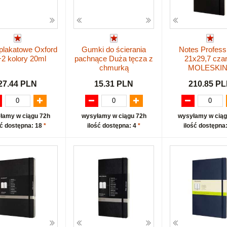
plakatowe Oxford
Gumki do ścierania
Notes Profess
2 kolory 20ml
pachnące Duża tęcza z
21x29,7 cza
chmurką
MOLESKI
27.44 PLN
15.31 PLN
210.85 P
łamy w ciągu 72h
wysyłamy w ciągu 72h
wysyłamy w ciąg
ść dostępna: 18
*
ilość dostępna: 4
*
ilość dostępna