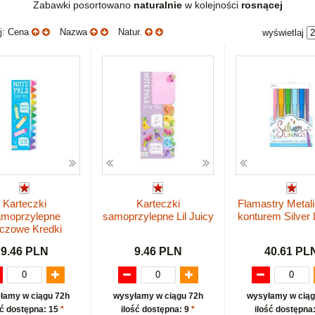
Zabawki posortowano
naturalnie
w kolejności
rosnącej
uj: Cena
Nazwa
Natur.
wyświetlaj
Karteczki
Karteczki
Flamastry Metal
moprzylepne
samoprzylepne Lil Juicy
konturem Silver 
czowe Kredki
9.46 PLN
9.46 PLN
40.61 PL
łamy w ciągu 72h
wysyłamy w ciągu 72h
wysyłamy w ciąg
ść dostępna: 15
*
ilość dostępna: 9
*
ilość dostępna