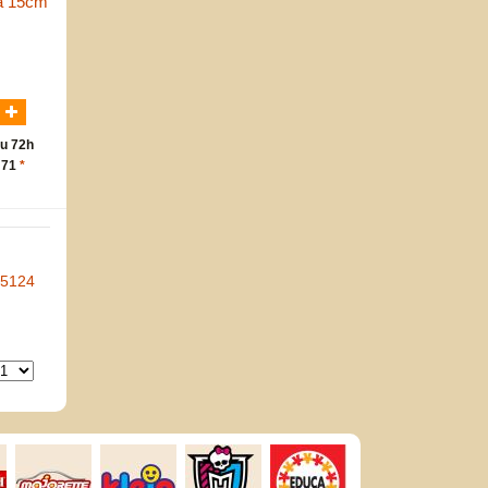
wa 15cm
N
u 72h
 71
*
-5124