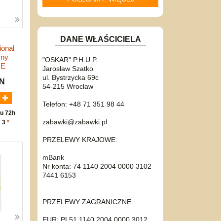
DANE WŁAŚCICIELA
ional
rny
"OSKAR" P.H.U.P.
NE
Jarosław Szatko
ul. Bystrzycka 69c
LN
54-215 Wrocław
Telefon: +48 71 351 98 44
u 72h
zabawki@zabawki.pl
: 3
*
PRZELEWY KRAJOWE:
mBank
Nr konta: 74 1140 2004 0000 3102
7441 6153
PRZELEWY ZAGRANICZNE:
EUR: PL51 1140 2004 0000 3012