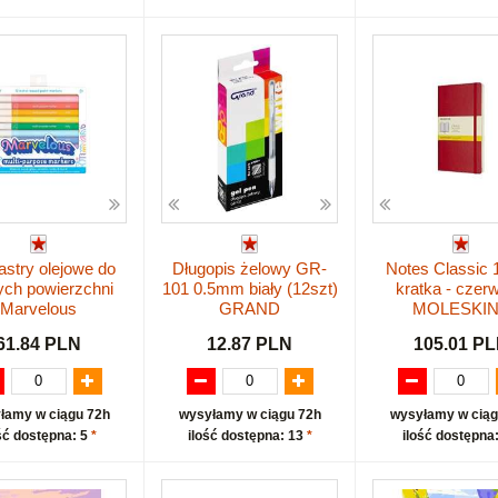
stry olejowe do
Długopis żelowy GR-
Notes Classic 
ych powierzchni
101 0.5mm biały (12szt)
kratka - czer
Marvelous
GRAND
MOLESKI
61.84 PLN
12.87 PLN
105.01 P
łamy w ciągu 72h
wysyłamy w ciągu 72h
wysyłamy w ciąg
ść dostępna: 5
*
ilość dostępna: 13
*
ilość dostępna