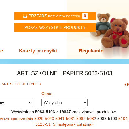
PRZEJDŹ
0
POZYCJE W KOSZYKU:
POKAZ WSZYSTKIE PRODUKTY
we
Koszty przesyłki
Regulamin
ART. SZKOLNE I PAPIER 5083-5103
w:
ART. SZKOLNE I PAPIER
Cena:
Wyświetlono
5083
-
5103
z
19647
znalezionych produktów
rwsza
«
poprzednia
5020-5040
5041-5061
5062-5082
5083-5103
5104
5125-5145
następna
»
ostatnia
»