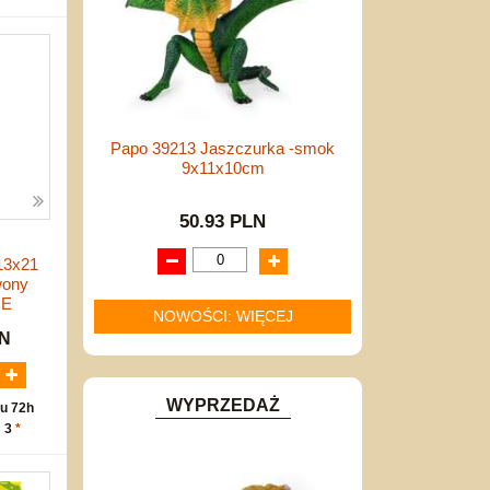
Papo 39213 Jaszczurka -smok
9x11x10cm
50.93 PLN
13x21
wony
NE
NOWOŚCI: WIĘCEJ
LN
WYPRZEDAŻ
u 72h
: 3
*