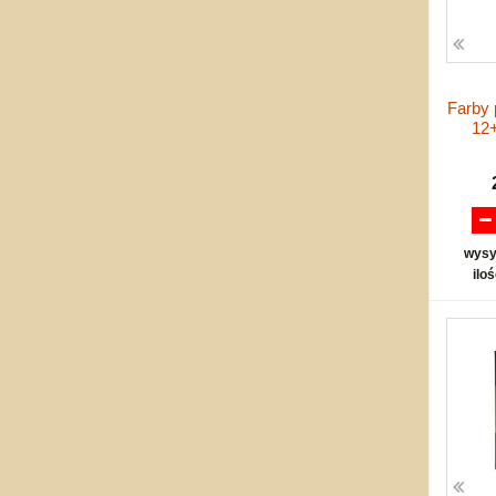
Farby 
12+
wysy
ilo