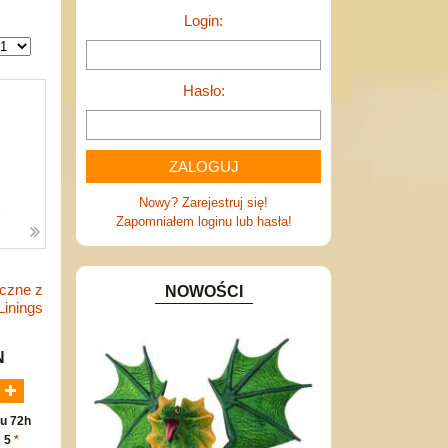
Login:
Hasło:
Nowy? Zarejestruj się!
Zapomniałem loginu lub hasła!
iczne z
NOWOŚCI
Linings
N
u 72h
: 5
*