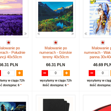
alowanie po
Malowanie po
Malowanie 
rach - Południe
numerach - Górskie
numerach - Wak
ancji 40x50cm
tereny 40x50cm
panna 30x4
66.31 PLN
66.31 PLN
46.69 PL
łamy w ciągu 72h
wysyłamy w ciągu 72h
wysyłamy w ciąg
ść dostępna: 6
*
ilość dostępna: 6
*
ilość dostępna