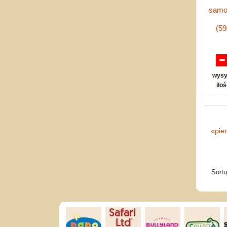
samop
(5
wysy
ilo
«
pie
Sort