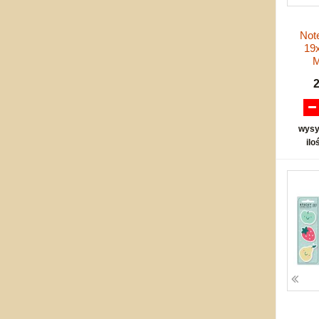
Not
19x
wysy
ilo