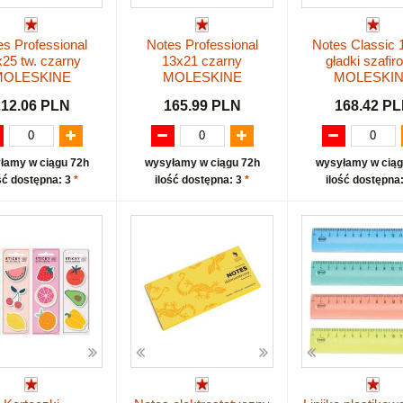
es Professional
Notes Professional
Notes Classic 
25 tw. czarny
13x21 czarny
gładki szafir
MOLESKINE
MOLESKINE
MOLESKI
212.06 PLN
165.99 PLN
168.42 P
łamy w ciągu 72h
wysyłamy w ciągu 72h
wysyłamy w ciąg
ść dostępna: 3
*
ilość dostępna: 3
*
ilość dostępna