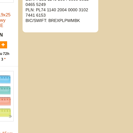
0465 5249
PLN: PL74 1140 2004 0000 3102
19x25
7441 6153
owy
BIC/SWIFT: BREXPLPWMBK
NE
LN
u 72h
: 3
*