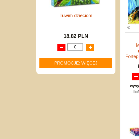
Tuwim dzieciom
18.82 PLN
M
Fortep
PROMOCJE: WIĘCEJ
wysy
ilo