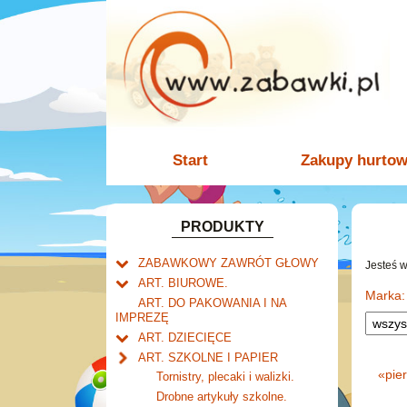
Start
Zakupy hurto
PRODUKTY
ZABAWKOWY ZAWRÓT GŁOWY
Jesteś 
Welly.
ART. BIUROWE.
motory.
Marka:
Mały naukowiec.
Kalendarze.
ART. DO PAKOWANIA I NA
samochody.
Biurkowe
IMPREZĘ
Zabawki dla chłopców.
Dziurkacze i zszywacze.
cybertransformacja
Książkowe
ART. DZIECIĘCE
Akcesoria dla lalek.
Klipy i spinacze.
Artykuły drogeryjne.
Wieloletnie
ART. SZKOLNE I PAPIER
Korektory.
Produkty dla mamy i
Ścienne
«
pie
Tornistry, plecaki i walizki.
Skoroszyty, teczki i segregatory.
niemowlaka.
Zdzieraki
Drobne artykuły szkolne.