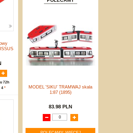
POLECAMY
nowy
CISSUS
N
u 72h
MODEL 'SIKU' TRAMWAJ skala
: 4
*
1:87 (1895)
83.98 PLN
POLECAMY: WIĘCEJ