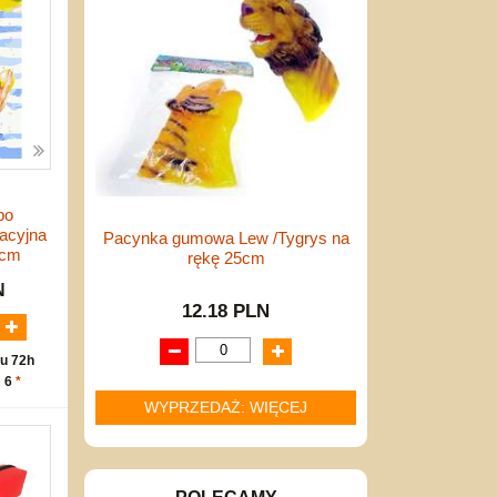
po
acyjna
Pacynka gumowa Lew /Tygrys na
0cm
rękę 25cm
N
12.18 PLN
u 72h
: 6
*
WYPRZEDAŻ: WIĘCEJ