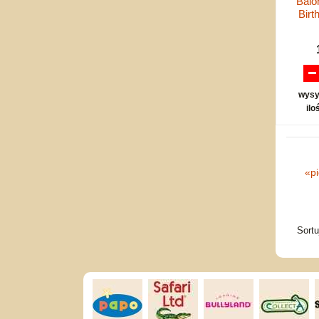
Balo
Bir
wysy
ilo
«
p
Sort