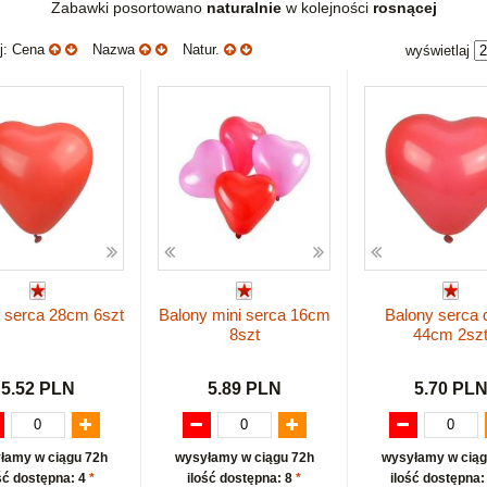
Zabawki posortowano
naturalnie
w kolejności
rosnącej
uj: Cena
Nazwa
Natur.
wyświetlaj
 serca 28cm 6szt
Balony mini serca 16cm
Balony serca 
8szt
44cm 2sz
5.52 PLN
5.89 PLN
5.70 PL
łamy w ciągu 72h
wysyłamy w ciągu 72h
wysyłamy w ciąg
ść dostępna: 4
*
ilość dostępna: 8
*
ilość dostępna: