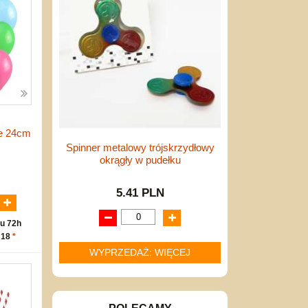
e 24cm
Spinner metalowy trójskrzydłowy
okrągły w pudełku
N
5.41 PLN
u 72h
 18
*
WYPRZEDAŻ: WIĘCEJ