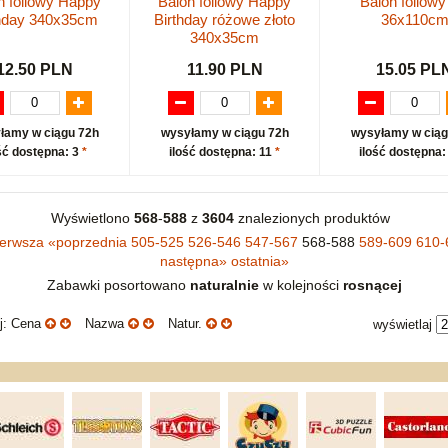
n foliowy Happy
Balon foliowy Happy
Balon foliow
thday 340x35cm
Birthday różowe złoto
36x110c
340x35cm
12.50 PLN
11.90 PLN
15.05 PL
łamy w ciągu 72h
wysyłamy w ciągu 72h
wysyłamy w ciąg
ść dostępna: 3
*
ilość dostępna: 11
*
ilość dostępna:
Wyświetlono
568
-
588
z
3604
znalezionych produktów
ierwsza
«
poprzednia
505-525
526-546
547-567
568-588
589-609
610-
następna
»
ostatnia
»
Zabawki posortowano
naturalnie
w kolejności
rosnącej
uj: Cena
Nazwa
Natur.
wyświetlaj