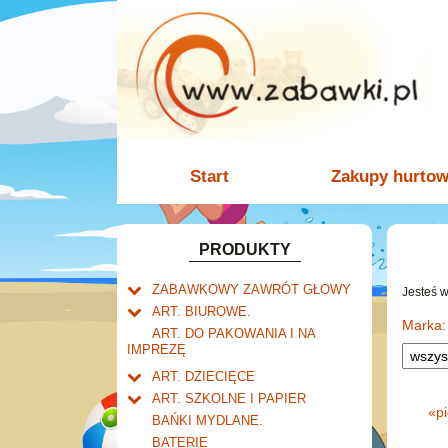
Start
Zakupy hurto
PRODUKTY
ZABAWKOWY ZAWRÓT GŁOWY
Jesteś 
Welly.
ART. BIUROWE.
motory.
Marka:
Mały naukowiec.
Kalendarze.
ART. DO PAKOWANIA I NA
samochody.
Biurkowe
IMPREZĘ
Zabawki dla chłopców.
Dziurkacze i zszywacze.
cybertransformacja
Książkowe
Akcesoria dla lalek.
Klipy i spinacze.
ART. DZIECIĘCE
Wieloletnie
Artykuły drogeryjne.
Korektory.
ART. SZKOLNE I PAPIER
Ścienne
«
p
Produkty dla mamy i
Tornistry, plecaki i walizki.
Skoroszyty, teczki i segregatory.
BAŃKI MYDLANE.
niemowlaka.
Zdzieraki
Drobne artykuły szkolne.
BATERIE