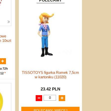
POLECAMY
rowe
m 10szt
N
u 72h
TISSOTOYS figurka Romek 7,5cm
 12
*
w kartoniku (11020)
23.42 PLN
POLECAMY: WIĘCEJ