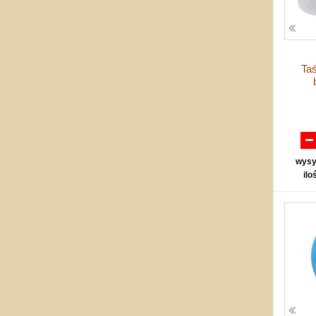
Taś
wysy
ilo