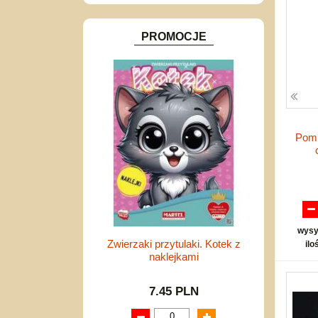
Inne
PROMOCJE
Pomp
wysy
Zwierzaki przytulaki. Kotek z
ilo
naklejkami
7.45 PLN