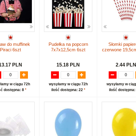
aw do muffinek
Pudełka na popcorn
Słomki papie
Piraci 6szt
7x7x12,5cm 6szt
czerwone 19,5c
13.17 PLN
15.18 PLN
2.44 PL
łamy w ciągu 72h
wysyłamy w ciągu 72h
wysyłamy w ciąg
ść dostępna: 8
*
ilość dostępna: 22
*
ilość dostępna: