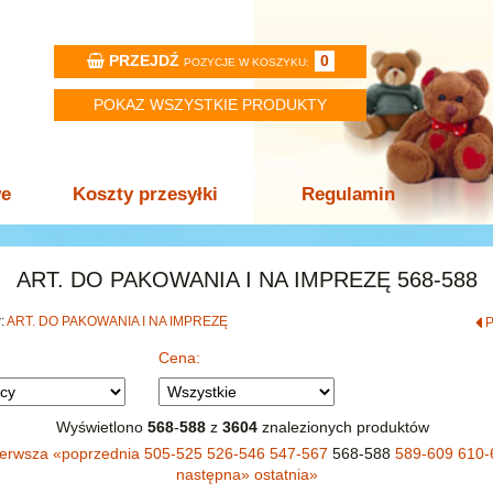
PRZEJDŹ
0
POZYCJE W KOSZYKU:
POKAZ WSZYSTKIE PRODUKTY
we
Koszty przesyłki
Regulamin
ART. DO PAKOWANIA I NA IMPREZĘ 568-588
w:
ART. DO PAKOWANIA I NA IMPREZĘ
Cena:
Wyświetlono
568
-
588
z
3604
znalezionych produktów
ierwsza
«
poprzednia
505-525
526-546
547-567
568-588
589-609
610-
następna
»
ostatnia
»