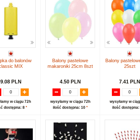
ka do balonów
Balony pastelowe
Balony pastelow
classic MIX
makaroniki 25cm 8szt
25szt
9.08 PLN
4.50 PLN
7.41 PL
łamy w ciągu 72h
wysyłamy w ciągu 72h
wysyłamy w ciąg
ść dostępna: 8
*
ilość dostępna: 10
*
ilość dostępna: