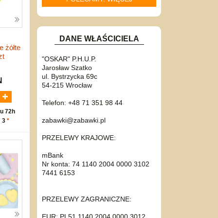
DANE WŁAŚCICIELA
e żółte
zt
"OSKAR" P.H.U.P.
Jarosław Szatko
ul. Bystrzycka 69c
N
54-215 Wrocław
Telefon: +48 71 351 98 44
u 72h
zabawki@zabawki.pl
: 3
*
PRZELEWY KRAJOWE:
mBank
Nr konta: 74 1140 2004 0000 3102
7441 6153
PRZELEWY ZAGRANICZNE:
EUR: PL51 1140 2004 0000 3012