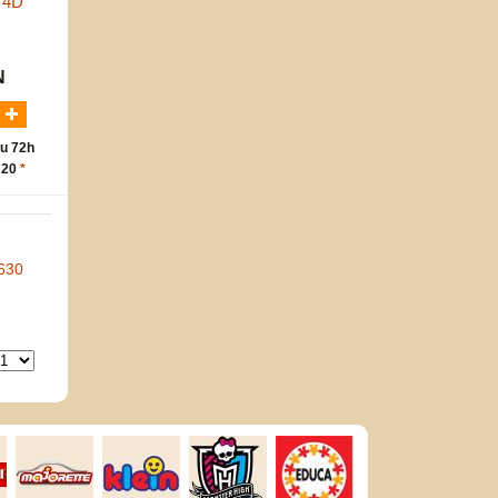
y 4D
m
N
u 72h
 20
*
630