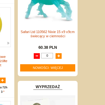
Safari Ltd 110562 Nixie 15 x9 x9cm
świecący w ciemności
60.38 PLN
lowe
żółte
t
NOWOŚCI: WIĘCEJ
N
WYPRZEDAŻ
u 72h
: 3
*