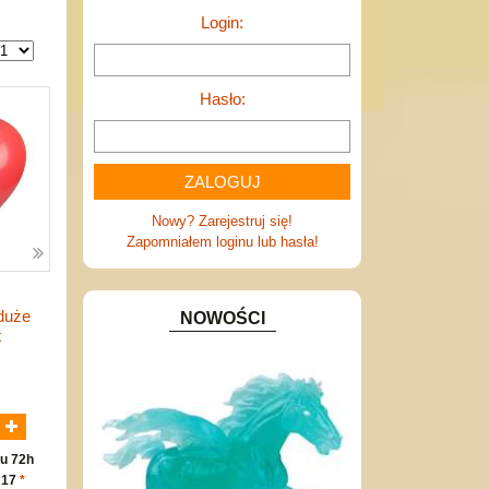
Login:
Hasło:
Nowy? Zarejestruj się!
Zapomniałem loginu lub hasła!
duże
NOWOŚCI
t
N
u 72h
 17
*