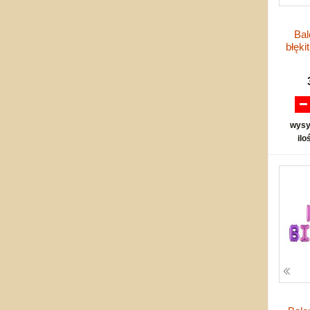
Bal
błęki
wysy
ilo