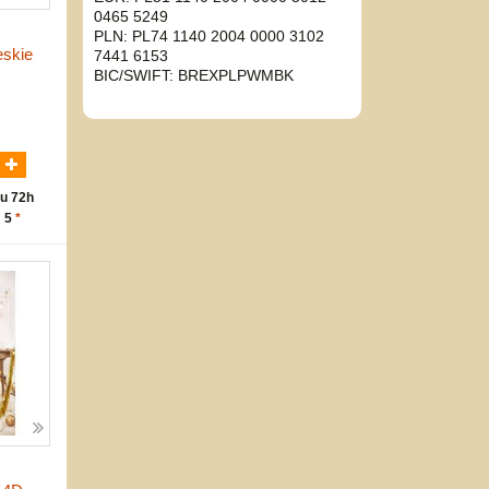
0465 5249
PLN: PL74 1140 2004 0000 3102
eskie
7441 6153
BIC/SWIFT: BREXPLPWMBK
N
u 72h
: 5
*