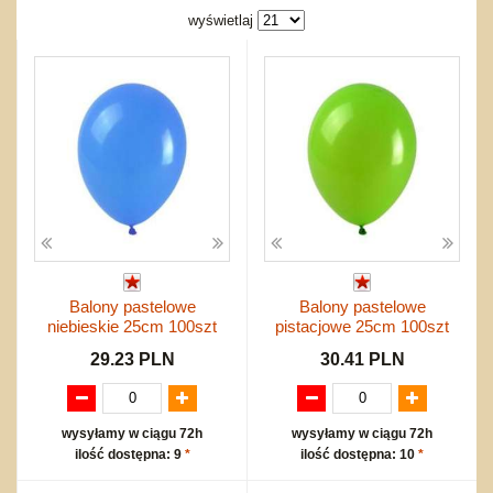
Bajkowe
Do rozkręcania
wyświetlaj
Promocje
Inne
Bąki
Pojazdy
Inne
Start
Zakupy hurtowe
Koszty przesyłki
Regulamin
Kontakt
Mapa produktów
Balony pastelowe
Balony pastelowe
niebieskie 25cm 100szt
pistacjowe 25cm 100szt
29.23 PLN
30.41 PLN
wysyłamy w ciągu 72h
wysyłamy w ciągu 72h
ilość dostępna: 9
*
ilość dostępna: 10
*