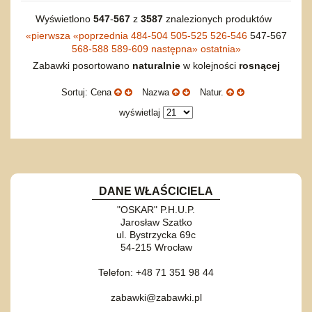
Wyświetlono
547
-
567
z
3587
znalezionych produktów
«
pierwsza
«
poprzednia
484-504
505-525
526-546
547-567
568-588
589-609
następna
»
ostatnia
»
Zabawki posortowano
naturalnie
w kolejności
rosnącej
Sortuj: Cena
Nazwa
Natur.
wyświetlaj
DANE WŁAŚCICIELA
"OSKAR" P.H.U.P.
Jarosław Szatko
ul. Bystrzycka 69c
54-215 Wrocław
Telefon: +48 71 351 98 44
zabawki@zabawki.pl