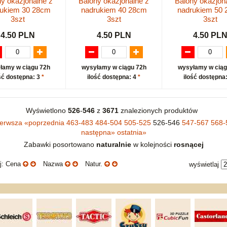
y okazjonalne z
Balony okazjonalne z
Balony okazjon
rukiem 30 28cm
nadrukiem 40 28cm
nadrukiem 50
3szt
3szt
3szt
4.50 PLN
4.50 PLN
4.50 PL
łamy w ciągu 72h
wysyłamy w ciągu 72h
wysyłamy w ciąg
ść dostępna: 3
*
ilość dostępna: 4
*
ilość dostępna
Wyświetlono
526
-
546
z
3671
znalezionych produktów
ierwsza
«
poprzednia
463-483
484-504
505-525
526-546
547-567
568-
następna
»
ostatnia
»
Zabawki posortowano
naturalnie
w kolejności
rosnącej
uj: Cena
Nazwa
Natur.
wyświetlaj