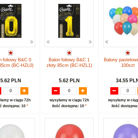
n foliowy B&C 0
Balon foliowy B&C 1
Balony pastelow
 85cm (BC-HZL0)
złoty 85cm (BC-HZL1)
100szt
5.62 PLN
5.62 PLN
34.55 PL
łamy w ciągu 72h
wysyłamy w ciągu 72h
wysyłamy w ciąg
ść dostępna: 10
*
ilość dostępna: 10
*
ilość dostępna