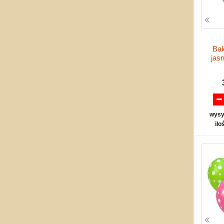
Bal
jas
wysy
ilo