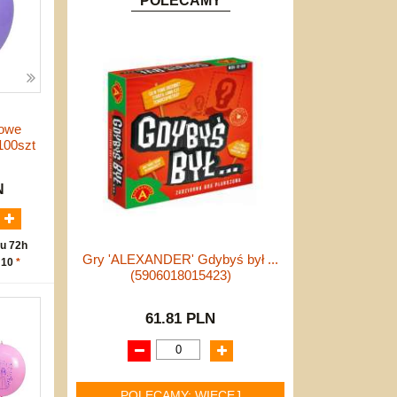
POLECAMY
lowe
100szt
N
u 72h
Gry 'ALEXANDER' Gdybyś był ...
 10
*
(5906018015423)
61.81 PLN
POLECAMY: WIĘCEJ