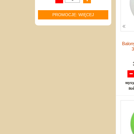
PROMOCJE: WIĘCEJ
Balon
3
wysy
ilo