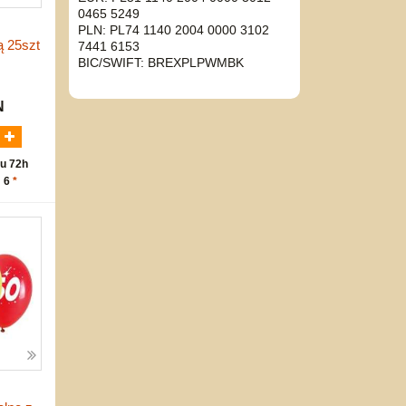
0465 5249
PLN: PL74 1140 2004 0000 3102
 25szt
7441 6153
BIC/SWIFT: BREXPLPWMBK
N
u 72h
: 6
*