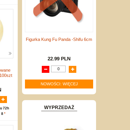
Figurka Kung Fu Panda -Shifu 6cm
22.99 PLN
owane
100szt
NOWOŚCI: WIĘCEJ
N
WYPRZEDAŻ
u 72h
: 8
*