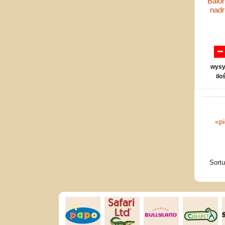
Balon
nad
wysy
ilo
«
p
Sort