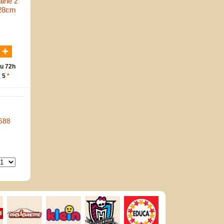
alne z
 28cm
N
u 72h
: 5
*
588