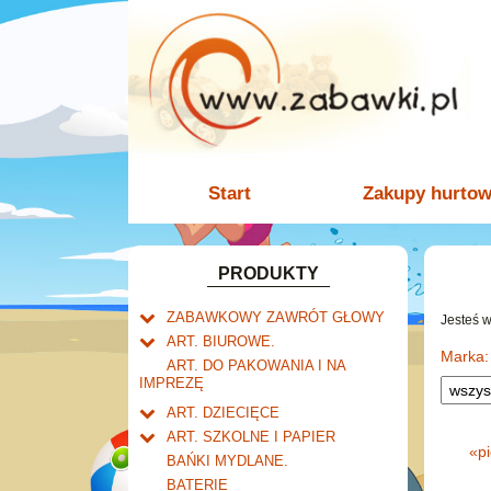
Start
Zakupy hurto
PRODUKTY
ZABAWKOWY ZAWRÓT GŁOWY
Jesteś 
Welly.
ART. BIUROWE.
motory.
Marka:
Mały naukowiec.
Kalendarze.
ART. DO PAKOWANIA I NA
samochody.
Biurkowe
IMPREZĘ
Zabawki dla chłopców.
Dziurkacze i zszywacze.
cybertransformacja
Książkowe
Akcesoria dla lalek.
Klipy i spinacze.
ART. DZIECIĘCE
Wieloletnie
Artykuły drogeryjne.
Korektory.
ART. SZKOLNE I PAPIER
Ścienne
«
p
Produkty dla mamy i
Tornistry, plecaki i walizki.
Skoroszyty, teczki i segregatory.
BAŃKI MYDLANE.
niemowlaka.
Zdzieraki
Drobne artykuły szkolne.
BATERIE