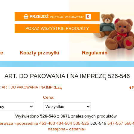
PRZEJDŹ
0
POZYCJE W KOSZYKU:
POKAZ WSZYSTKIE PRODUKTY
we
Koszty przesyłki
Regulamin
ART. DO PAKOWANIA I NA IMPREZĘ 526-546
w:
ART. DO PAKOWANIA I NA IMPREZĘ
Cena:
Wyświetlono
526
-
546
z
3671
znalezionych produktów
ierwsza
«
poprzednia
463-483
484-504
505-525
526-546
547-567
568-
następna
»
ostatnia
»