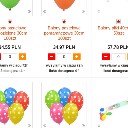
ony pastelowe
Balony pastelowe
Balony piłki 40
nozielone 30cm
pomarańczowe 30cm
50szt
100szt
100szt
34.55 PLN
34.97 PLN
57.78 PL
łamy w ciągu 72h
wysyłamy w ciągu 72h
wysyłamy w ciąg
ść dostępna: 4
*
ilość dostępna: 4
*
ilość dostępna