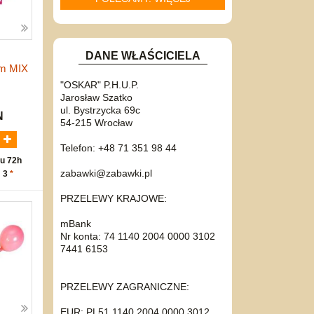
DANE WŁAŚCICIELA
cm MIX
"OSKAR" P.H.U.P.
Jarosław Szatko
ul. Bystrzycka 69c
N
54-215 Wrocław
Telefon: +48 71 351 98 44
u 72h
zabawki@zabawki.pl
: 3
*
PRZELEWY KRAJOWE:
mBank
Nr konta: 74 1140 2004 0000 3102
7441 6153
PRZELEWY ZAGRANICZNE:
EUR: PL51 1140 2004 0000 3012