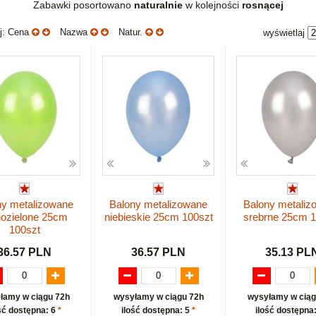
Zabawki posortowano
naturalnie
w kolejności
rosnącej
uj: Cena
Nazwa
Natur.
wyświetlaj
ny metalizowane
Balony metalizowane
Balony metaliz
nozielone 25cm
niebieskie 25cm 100szt
srebrne 25cm 1
100szt
36.57 PLN
36.57 PLN
35.13 PL
łamy w ciągu 72h
wysyłamy w ciągu 72h
wysyłamy w ciąg
ść dostępna: 6
*
ilość dostępna: 5
*
ilość dostępna