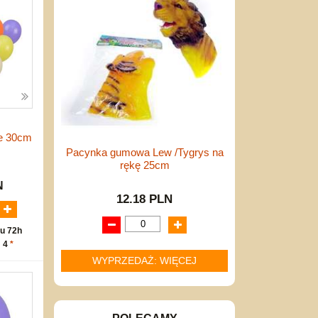
e 30cm
Pacynka gumowa Lew /Tygrys na
rękę 25cm
N
12.18 PLN
u 72h
: 4
*
WYPRZEDAŻ: WIĘCEJ