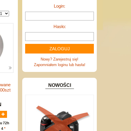
Login:
Hasło:
Nowy? Zarejestruj się!
Zapomniałem loginu lub hasła!
owane
NOWOŚCI
00szt
N
u 72h
: 4
*