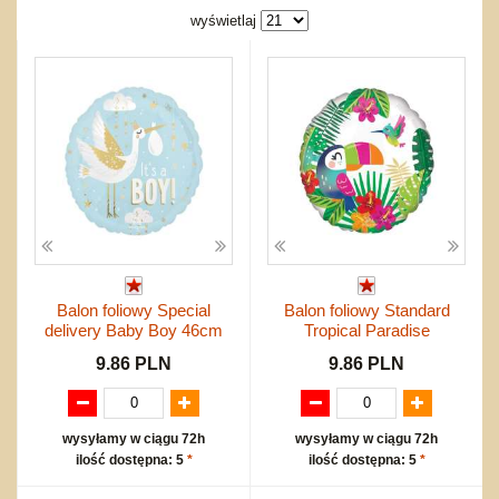
Bajkowe
Do rozkręcania
wyświetlaj
Promocje
Inne
Bąki
Pojazdy
Inne
Start
Zakupy hurtowe
Koszty przesyłki
Regulamin
Kontakt
Mapa produktów
Balon foliowy Special
Balon foliowy Standard
delivery Baby Boy 46cm
Tropical Paradise
9.86 PLN
9.86 PLN
wysyłamy w ciągu 72h
wysyłamy w ciągu 72h
ilość dostępna: 5
*
ilość dostępna: 5
*