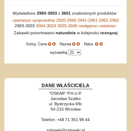
Wyświetlono
2983
-
3003
z
3601
znalezionych produktów
«
pierwsza
«
poprzednia
2920-2940
2941-2961
2962-2982
2983-3003
3004-3024
3025-3045
następna
»
ostatnia
»
Zabawki posortowano
naturalnie
w kolejności
rosnącej
Sortuj: Cena
Nazwa
Natur.
wyświetlaj
DANE WŁAŚCICIELA
"OSKAR" P.H.U.P.
Jarosław Szatko
ul. Bystrzycka 69c
54-215 Wrocław
Telefon: +48 71 351 98 44
zabawki@zabawki.pl