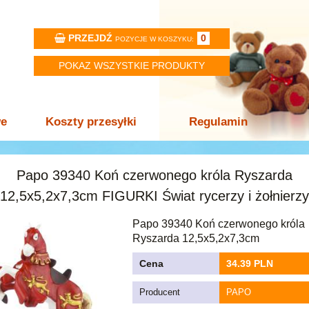
PRZEJDŹ
0
POZYCJE W KOSZYKU:
POKAZ WSZYSTKIE PRODUKTY
we
Koszty przesyłki
Regulamin
Papo 39340 Koń czerwonego króla Ryszarda
12,5x5,2x7,3cm FIGURKI Świat rycerzy i żołnierzy
Papo 39340 Koń czerwonego króla
Ryszarda 12,5x5,2x7,3cm
Cena
34.39 PLN
Producent
PAPO