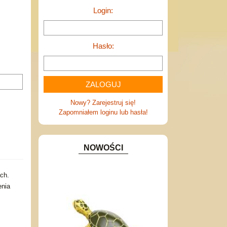
Login:
Hasło:
Nowy? Zarejestruj się!
Zapomniałem loginu lub hasła!
NOWOŚCI
ach.
enia