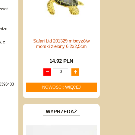
ssori.
rdzo
Safari Ltd 201329 młodyżółw
, z
morski zielony 6,2x2,5cm
14.92 PLN
0393403
NOWOŚCI: WIĘCEJ
WYPRZEDAŻ