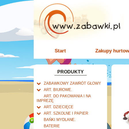
Start
Zakupy hurto
PRODUKTY
ZABAWKOWY ZAWRÓT GŁOWY
Welly.
ART. BIUROWE.
motory.
Mały naukowiec.
Kalendarze.
ART. DO PAKOWANIA I NA
samochody.
Biurkowe
IMPREZĘ
Zabawki dla chłopców.
Dziurkacze i zszywacze.
cybertransformacja
Książkowe
ART. DZIECIĘCE
Akcesoria dla lalek.
Klipy i spinacze.
Artykuły drogeryjne.
Wieloletnie
ART. SZKOLNE I PAPIER
Korektory.
Produkty dla mamy i
Tornistry, plecaki i walizki.
Ścienne
BAŃKI MYDLANE.
Skoroszyty, teczki i segregatory.
niemowlaka.
Drobne artykuły szkolne.
Zdzieraki
BATERIE