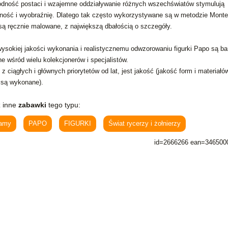
dność postaci i wzajemne oddziaływanie różnych wszechświatów stymulują
ność i wyobraźnię. Dlatego tak często wykorzystywane są w metodzie Monte
 są ręcznie malowane, z największą dbałością o szczegóły.
wysokiej jakości wykonania i realistycznemu odwzorowaniu figurki Papo są ba
ne wśród wielu kolekcjonerów i specjalistów.
 ciągłych i głównych priorytetów od lat, jest jakość (jakość form i materiałów
 są wykonane).
 inne
zabawki
tego typu:
camy
PAPO
FIGURKI
Świat rycerzy i żołnierzy
id=2666266 ean=346500