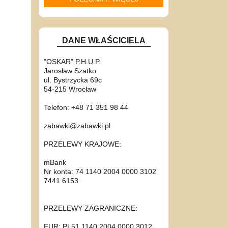
DANE WŁAŚCICIELA
"OSKAR" P.H.U.P.
Jarosław Szatko
ul. Bystrzycka 69c
54-215 Wrocław
Telefon: +48 71 351 98 44
zabawki@zabawki.pl
PRZELEWY KRAJOWE:
mBank
Nr konta: 74 1140 2004 0000 3102
7441 6153
PRZELEWY ZAGRANICZNE:
EUR: PL51 1140 2004 0000 3012