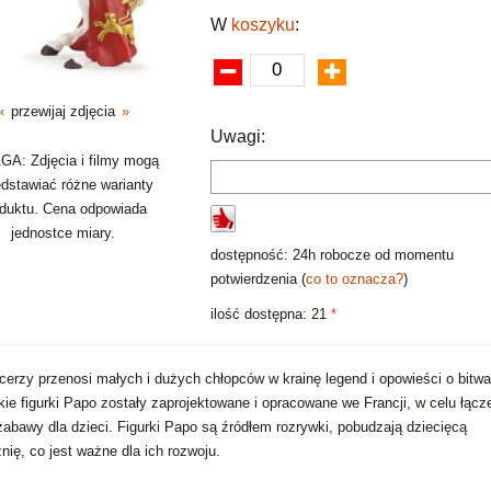
W
koszyku
:
«
przewijaj zdjęcia
»
Uwagi:
A: Zdjęcia i filmy mogą
edstawiać różne warianty
oduktu. Cena odpowiada
jednostce miary.
dostępność: 24h robocze od momentu
potwierdzenia (
co to oznacza?
)
ilość dostępna: 21
*
ycerzy przenosi małych i dużych chłopców w krainę legend i opowieści o bitw
ie figurki Papo zostały zaprojektowane i opracowane we Francji, w celu łącz
 zabawy dla dzieci. Figurki Papo są źródłem rozrywki, pobudzają dziecięcą
nię, co jest ważne dla ich rozwoju.