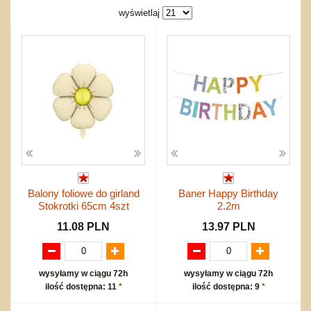
Bajkowe
Do rozkręcania
wyświetlaj
Promocje
Inne
Bąki
Pojazdy
Inne
Start
Zakupy hurtowe
Koszty przesyłki
Regulamin
Kontakt
Mapa produktów
Balony foliowe do girland
Baner Happy Birthday
Stokrotki 65cm 4szt
2.2m
11.08 PLN
13.97 PLN
wysyłamy w ciągu 72h
wysyłamy w ciągu 72h
ilość dostępna: 11
*
ilość dostępna: 9
*