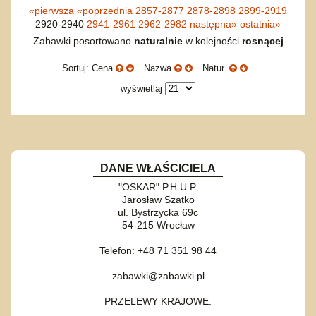
«
pierwsza
«
poprzednia
2857-2877
2878-2898
2899-2919
2920-2940
2941-2961
2962-2982
następna
»
ostatnia
»
Zabawki posortowano
naturalnie
w kolejności
rosnącej
Sortuj: Cena
Nazwa
Natur.
wyświetlaj
DANE WŁAŚCICIELA
"OSKAR" P.H.U.P.
Jarosław Szatko
ul. Bystrzycka 69c
54-215 Wrocław
Telefon: +48 71 351 98 44
zabawki@zabawki.pl
PRZELEWY KRAJOWE: