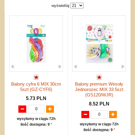
Bajkowe
Do rozkręcania
wyświetlaj
Promocje
Inne
Bąki
Pojazdy
Inne
Start
Zakupy hurtowe
Koszty przesyłki
Regulamin
Kontakt
Mapa produktów
Balony cyfra 6 MIX 30cm
Balony premium Wesoły
5szt (GZ-CYF6)
Jednorożec MIX 33 5szt
(GS120/WJR)
5.73 PLN
8.52 PLN
wysyłamy w ciągu 72h
wysyłamy w ciągu 72h
ilość dostępna: 9
*
ilość dostępna: 9
*