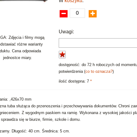
W
koszyku
:
Uwagi:
A: Zdjęcia i filmy mogą
edstawiać różne warianty
oduktu. Cena odpowiada
jednostce miary.
dostępność: do 72 h roboczych od moment
potwierdzenia (
co to oznacza?
)
ilość dostępna: 7
*
ania: ,426x70 mm
zna tuba służąca do przenoszenia i przechowywania dokumentów. Chroni za
gnieceniem. Z wygodnym paskiem na ramię. Wykonana z wysokiej jakości pla
 sprawdza się w biurze, firmie, szkole i domu.
czarny. Długość: 40 cm. Średnica: 5 cm.