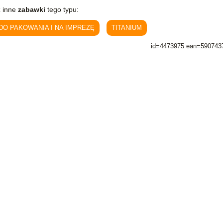
 inne
zabawki
tego typu:
 DO PAKOWANIA I NA IMPREZĘ
TITANIUM
id=4473975 ean=590743