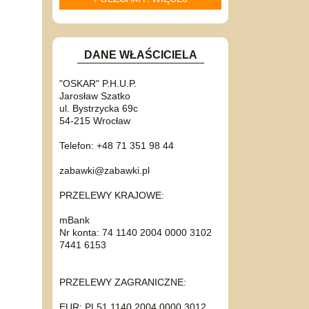
DANE WŁAŚCICIELA
"OSKAR" P.H.U.P.
Jarosław Szatko
ul. Bystrzycka 69c
54-215 Wrocław
Telefon: +48 71 351 98 44
zabawki@zabawki.pl
PRZELEWY KRAJOWE:
mBank
Nr konta: 74 1140 2004 0000 3102
7441 6153
PRZELEWY ZAGRANICZNE:
EUR: PL51 1140 2004 0000 3012