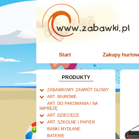
Start
Zakupy hurto
PRODUKTY
ZABAWKOWY ZAWRÓT GŁOWY
Welly.
ART. BIUROWE.
motory.
Mały naukowiec.
Kalendarze.
ART. DO PAKOWANIA I NA
samochody.
Biurkowe
IMPREZĘ
Zabawki dla chłopców.
Dziurkacze i zszywacze.
cybertransformacja
Książkowe
ART. DZIECIĘCE
Akcesoria dla lalek.
Klipy i spinacze.
Artykuły drogeryjne.
Wieloletnie
ART. SZKOLNE I PAPIER
Korektory.
Produkty dla mamy i
Tornistry, plecaki i walizki.
Ścienne
BAŃKI MYDLANE.
Skoroszyty, teczki i segregatory.
niemowlaka.
Drobne artykuły szkolne.
Zdzieraki
BATERIE