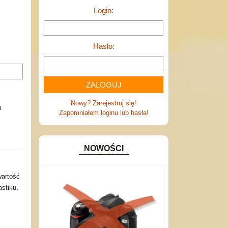
Login:
Hasło:
Nowy? Zarejestruj się!
u
Zapomniałem loginu lub hasła!
NOWOŚCI
wartość
stiku.