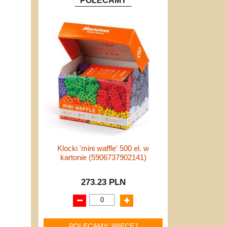
POLECAMY
Klocki 'mini waffle' 500 el. w
kartonie (5906737902141)
273.23 PLN
POLECAMY: WIĘCEJ