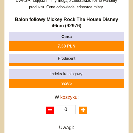
Bajkowe
Do rozkręcania
UWAGA: Zdjęcia i filmy mogą przedstawiać różne warianty
Promocje
produktu. Cena odpowiada jednostce miary.
Inne
Bąki
Pojazdy
Balon foliowy Mickey Rock The House Disney
Inne
Start
46cm (92976)
Zakupy hurtowe
Cena
Koszty przesyłki
7.38 PLN
Regulamin
Kontakt
Producent
Mapa produktów
Indeks katalogowy
92976
W
koszyku
:
Uwagi: