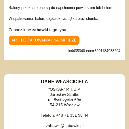
Balony przeznaczone są do napełnienia powietrzem lub helem.
W opakowaniu: balon, ciężarek, wstążka oraz słomka
Zobacz inne
zabawki
tego typu:
ART. DO PAKOWANIA I NA IMPREZĘ
id=4435340 ean=5201184938294
DANE WŁAŚCICIELA
"OSKAR" P.H.U.P.
Jarosław Szatko
ul. Bystrzycka 69c
54-215 Wrocław
Telefon: +48 71 351 98 44
zabawki@zabawki.pl