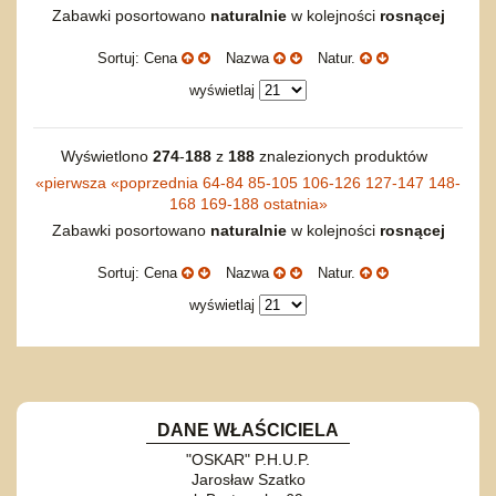
Torby, plecaki, portmonetki
inne
Inne
Do ciągnięcia lub do pchania
Edukacyjne i puzzle
Akcesoria sportowe
Zabawki posortowano
naturalnie
w kolejności
rosnącej
do siatkówki
Okolicznościowe i świąteczne
Karuzelki
Mebelki
do koszykówki
Nowości
Sortuj: Cena
Nazwa
Natur.
Dźwiekowe
Maty do zabawy
Inne
Wyprzedaż
Bajkowe
Do rozkręcania
wyświetlaj
Promocje
Inne
Bąki
Pojazdy
Wyświetlono
274
-
188
z
188
znalezionych produktów
Inne
Start
«
pierwsza
«
poprzednia
64-84
85-105
106-126
127-147
148-
168
169-188
ostatnia
»
Zakupy hurtowe
Zabawki posortowano
naturalnie
w kolejności
rosnącej
Koszty przesyłki
Regulamin
Sortuj: Cena
Nazwa
Natur.
Kontakt
wyświetlaj
Mapa produktów
DANE WŁAŚCICIELA
"OSKAR" P.H.U.P.
Jarosław Szatko