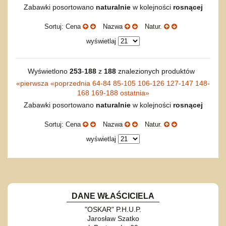
Torby, plecaki, portmonetki
inne
Inne
Do ciągnięcia lub do pchania
Edukacyjne i puzzle
Akcesoria sportowe
Zabawki posortowano
naturalnie
w kolejności
rosnącej
do siatkówki
Okolicznościowe i świąteczne
Karuzelki
Mebelki
do koszykówki
Nowości
Sortuj: Cena
Nazwa
Natur.
Dźwiekowe
Maty do zabawy
Inne
Wyprzedaż
Bajkowe
Do rozkręcania
wyświetlaj
Promocje
Inne
Bąki
Pojazdy
Wyświetlono
253
-
188
z
188
znalezionych produktów
Inne
Start
«
pierwsza
«
poprzednia
64-84
85-105
106-126
127-147
148-
168
169-188
ostatnia
»
Zakupy hurtowe
Zabawki posortowano
naturalnie
w kolejności
rosnącej
Koszty przesyłki
Regulamin
Sortuj: Cena
Nazwa
Natur.
Kontakt
wyświetlaj
Mapa produktów
DANE WŁAŚCICIELA
"OSKAR" P.H.U.P.
Jarosław Szatko