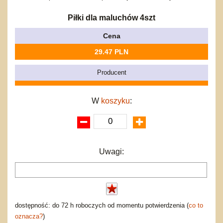
Bajkowe
Do rozkręcania
Promocje
Inne
Bąki
Piłki dla maluchów 4szt
Pojazdy
Cena
Inne
Start
29.47 PLN
Zakupy hurtowe
Koszty przesyłki
Producent
Regulamin
Kontakt
W
koszyku
:
Mapa produktów
Uwagi:
dostępność: do 72 h roboczych od momentu potwierdzenia (
co to
oznacza?
)