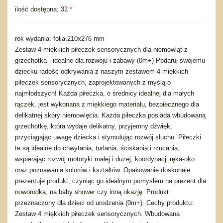
ilość dostępna: 32
*
rok wydania: folia,210x276 mm
Zestaw 4 miękkich piłeczek sensorycznych dla niemowląt z
grzechotką - idealne dla rozwoju i zabawy (0m+) Podaruj swojemu
dziecku radość odkrywania z naszym zestawem 4 miękkich
piłeczek sensorycznych, zaprojektowanych z myślą o
najmłodszych! Każda piłeczka, o średnicy idealnej dla małych
rączek, jest wykonana z miękkiego materiału, bezpiecznego dla
delikatnej skóry niemowlęcia. Każda piłeczka posiada wbudowaną
grzechotkę, która wydaje delikatny, przyjemny dźwięk,
przyciągając uwagę dziecka i stymulując rozwój słuchu. Piłeczki
te są idealne do chwytania, turlania, ściskania i rzucania,
wspierając rozwój motoryki małej i dużej, koordynacji ręka-oko
oraz poznawania kolorów i kształtów. Opakowanie doskonale
prezentuje produkt, czyniąc go idealnym pomysłem na prezent dla
noworodka, na baby shower czy inną okazję. Produkt
przeznaczony dla dzieci od urodzenia (0m+). Cechy produktu:
Zestaw 4 miękkich piłeczek sensorycznych. Wbudowana