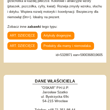
grzechotka w każdej piłeczce. Kolorowe i atrakcyjne wzory
(ptaszek, pszczółka, cyfry, kwiat). Rozwija zmysły wzroku, słuchu
i dotyku. Wspiera rozwój motoryki i koordynacji. Bezpieczny dla
niemowląt (0m+). Idealny na prezent.
Zobacz inne
zabawki
tego typu:
ART. DZIECIĘCE
Artykuły drogeryjne.
ART. DZIECIĘCE
Produkty dla mamy i niemowlaka.
id=5328871 ean=5900368019605
DANE WŁAŚCICIELA
"OSKAR" P.H.U.P.
Jarosław Szatko
ul. Bystrzycka 69c
54-215 Wrocław
Telefon: +48 71 351 98 44