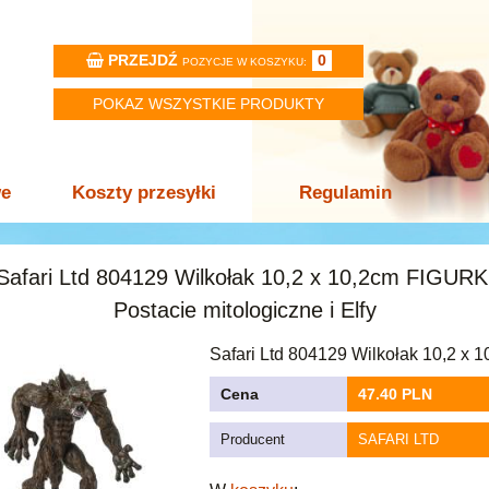
PRZEJDŹ
0
POZYCJE W KOSZYKU:
POKAZ WSZYSTKIE PRODUKTY
we
Koszty przesyłki
Regulamin
Safari Ltd 804129 Wilkołak 10,2 x 10,2cm FIGURK
Postacie mitologiczne i Elfy
Safari Ltd 804129 Wilkołak 10,2 x 
Cena
47.40 PLN
Producent
SAFARI LTD