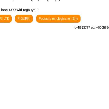
 inne
zabawki
tego typu:
RI LTD
FIGURKI
Postacie mitologiczne i Elfy
id=5513777 ean=009586