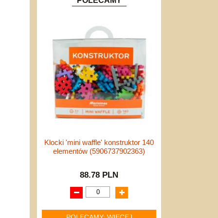
POLECAMY
Klocki 'mini waffle' konstruktor 140
elementów (5906737902363)
88.78 PLN
POLECAMY: WIĘCEJ