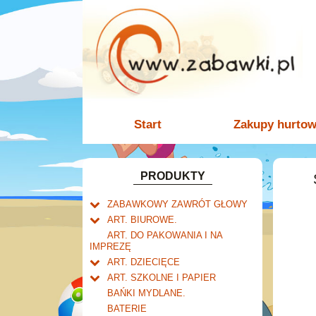
Start
Zakupy hurto
PRODUKTY
ZABAWKOWY ZAWRÓT GŁOWY
Welly.
ART. BIUROWE.
motory.
Mały naukowiec.
Kalendarze.
ART. DO PAKOWANIA I NA
samochody.
Biurkowe
IMPREZĘ
Zabawki dla chłopców.
Dziurkacze i zszywacze.
cybertransformacja
Książkowe
ART. DZIECIĘCE
Akcesoria dla lalek.
Klipy i spinacze.
Artykuły drogeryjne.
Wieloletnie
ART. SZKOLNE I PAPIER
Korektory.
Produkty dla mamy i
Tornistry, plecaki i walizki.
Ścienne
BAŃKI MYDLANE.
Skoroszyty, teczki i segregatory.
niemowlaka.
Drobne artykuły szkolne.
Zdzieraki
BATERIE