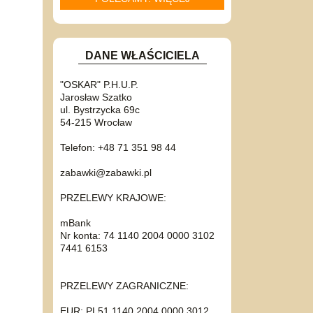
DANE WŁAŚCICIELA
"OSKAR" P.H.U.P.
Jarosław Szatko
ul. Bystrzycka 69c
54-215 Wrocław
Telefon: +48 71 351 98 44
zabawki@zabawki.pl
PRZELEWY KRAJOWE:
mBank
Nr konta: 74 1140 2004 0000 3102
7441 6153
PRZELEWY ZAGRANICZNE:
EUR: PL51 1140 2004 0000 3012