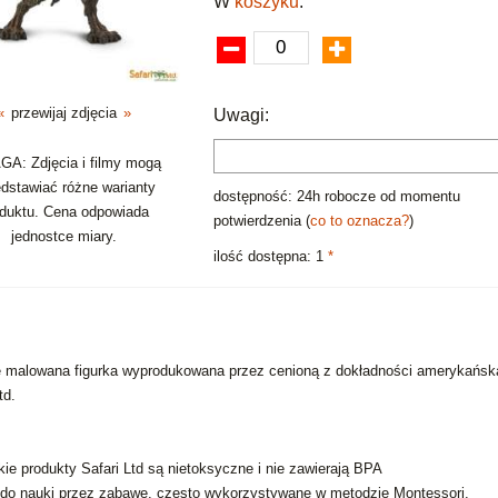
W
koszyku
:
«
przewijaj zdjęcia
»
Uwagi:
A: Zdjęcia i filmy mogą
edstawiać różne warianty
dostępność: 24h robocze od momentu
oduktu. Cena odpowiada
potwierdzenia (
co to oznacza?
)
jednostce miary.
ilość dostępna: 1
*
 malowana figurka wyprodukowana przez cenioną z dokładności amerykańską
td.
ie produkty Safari Ltd są nietoksyczne i nie zawierają BPA
 do nauki przez zabawę, często wykorzystywane w metodzie Montessori.