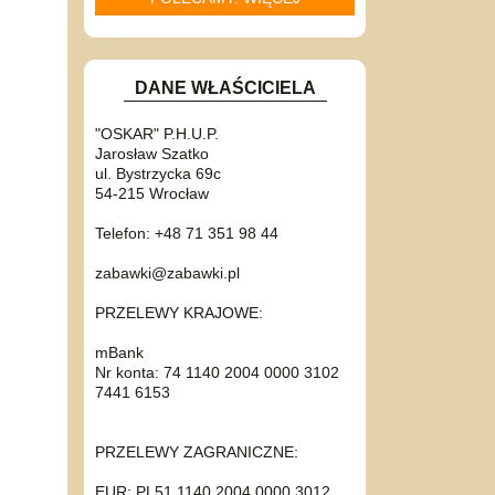
DANE WŁAŚCICIELA
"OSKAR" P.H.U.P.
Jarosław Szatko
ul. Bystrzycka 69c
54-215 Wrocław
Telefon: +48 71 351 98 44
zabawki@zabawki.pl
PRZELEWY KRAJOWE:
mBank
Nr konta: 74 1140 2004 0000 3102
7441 6153
PRZELEWY ZAGRANICZNE:
EUR: PL51 1140 2004 0000 3012