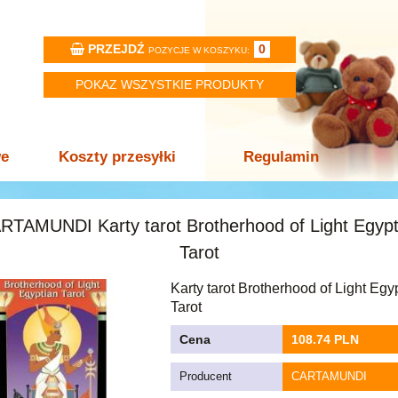
PRZEJDŹ
0
POZYCJE W KOSZYKU:
POKAZ WSZYSTKIE PRODUKTY
we
Koszty przesyłki
Regulamin
RTAMUNDI Karty tarot Brotherhood of Light Egypt
Tarot
Karty tarot Brotherhood of Light Egy
Tarot
Cena
108.74 PLN
Producent
CARTAMUNDI