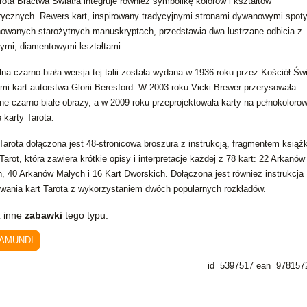
arota Bractwa Światła integruje również symbolikę kolorów i kształtów
ycznych. Rewers kart, inspirowany tradycyjnymi stronami dywanowymi spot
nowanych starożytnych manuskryptach, przedstawia dwa lustrzane odbicia z
nymi, diamentowymi kształtami.
lna czarno-biała wersja tej talii została wydana w 1936 roku przez Kościół Świ
ami kart autorstwa Glorii Beresford. W 2003 roku Vicki Brewer przerysowała
lne czarno-białe obrazy, a w 2009 roku przeprojektowała karty na pełnokoloro
 karty Tarota.
i Tarota dołączona jest 48-stronicowa broszura z instrukcją, fragmentem książ
arot, która zawiera krótkie opisy i interpretacje każdej z 78 kart: 22 Arkanów
h, 40 Arkanów Małych i 16 Kart Dworskich. Dołączona jest również instrukcja
wania kart Tarota z wykorzystaniem dwóch popularnych rozkładów.
 inne
zabawki
tego typu:
AMUNDI
id=5397517 ean=978157