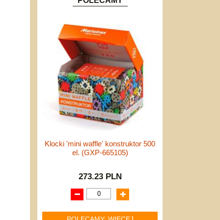
POLECAMY
Klocki 'mini waffle' konstruktor 500
el. (GXP-665105)
273.23 PLN
POLECAMY: WIĘCEJ