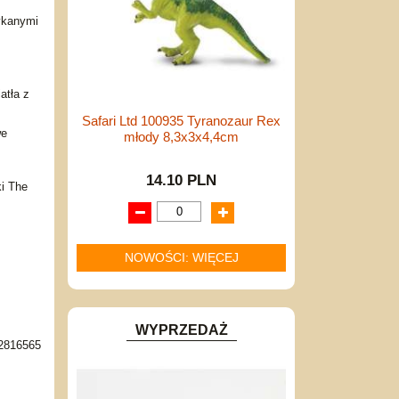
ykanymi
atła z
Safari Ltd 100935 Tyranozaur Rex
we
młody 8,3x3x4,4cm
14.10 PLN
ki The
NOWOŚCI: WIĘCEJ
WYPRZEDAŻ
2816565