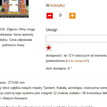
W
koszyku
:
A: Zdjęcia i filmy mogą
Uwagi:
edstawiać różne warianty
oduktu. Cena odpowiada
jednostce miary.
dostępność: do 72 h roboczych od moment
potwierdzenia (
co to oznacza?
)
ilość dostępna: 8
*
ania: ,277x92 mm
zy tekst zgłębia związki między Tarotem, Kabałą, astrologią i starożytną nume
lną częścią tego systemu jest związek 12 znaków zodiaku i 36 konstelacji de
i i Małymi Arkanami.