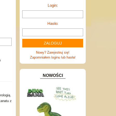
Login:
Hasło:
Nowy? Zarejestruj się!
Zapomniałem loginu lub hasła!
u
NOWOŚCI
rologią.
kanatu z