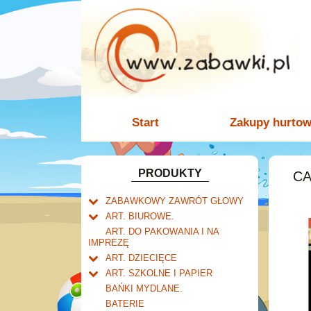
Start
Zakupy hurto
PRODUKTY
CA
ZABAWKOWY ZAWRÓT GŁOWY
Welly.
ART. BIUROWE.
motory.
Mały naukowiec.
Kalendarze.
ART. DO PAKOWANIA I NA
samochody.
Biurkowe
IMPREZĘ
Zabawki dla chłopców.
Dziurkacze i zszywacze.
cybertransformacja
Książkowe
ART. DZIECIĘCE
Akcesoria dla lalek.
Klipy i spinacze.
Artykuły drogeryjne.
Wieloletnie
ART. SZKOLNE I PAPIER
Korektory.
Produkty dla mamy i
Tornistry, plecaki i walizki.
Ścienne
BAŃKI MYDLANE.
Skoroszyty, teczki i segregatory.
niemowlaka.
Drobne artykuły szkolne.
Zdzieraki
BATERIE