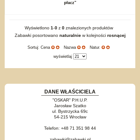
Dźwiekowe
Maty do zabawy
Inne
płacz"
Wyprzedaż
Bajkowe
Do rozkręcania
Promocje
Inne
Bąki
Pojazdy
Wyświetlono
1
-
0
z
0
znalezionych produktów
Inne
Start
Zabawki posortowano
naturalnie
w kolejności
rosnącej
Zakupy hurtowe
Sortuj: Cena
Nazwa
Natur.
Koszty przesyłki
wyświetlaj
Regulamin
Kontakt
Mapa produktów
DANE WŁAŚCICIELA
"OSKAR" P.H.U.P.
Jarosław Szatko
ul. Bystrzycka 69c
54-215 Wrocław
Telefon: +48 71 351 98 44
zabawki@zabawki.pl