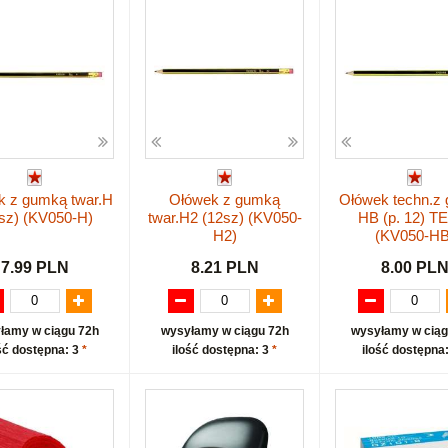
k z gumką twar.H
Ołówek z gumką
Ołówek techn.z
sz) (KV050-H)
twar.H2 (12sz) (KV050-
HB (p. 12) T
H2)
(KV050-HB
7.99 PLN
8.21 PLN
8.00 PL
łamy w ciągu 72h
wysyłamy w ciągu 72h
wysyłamy w ciąg
ść dostępna: 3
*
ilość dostępna: 3
*
ilość dostępna