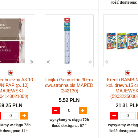
ilość dostępna:
techniczny A3 10
Linijka Geometric 30cm
Kredki BAMBI
UNIPAP (p. 10)
dwustronna bls MAPED
kol. drewn.15 c
MAJEWSKI
(242130)
MAJEWSK
904149021009)
(5903235000
5.52 PLN
69.25 PLN
21.31 PL
wysyłamy w ciągu 72h
łamy w ciągu 72h
wysyłamy w ciąg
ilość dostępna: 57
*
ść dostępna: 11
*
ilość dostępna: