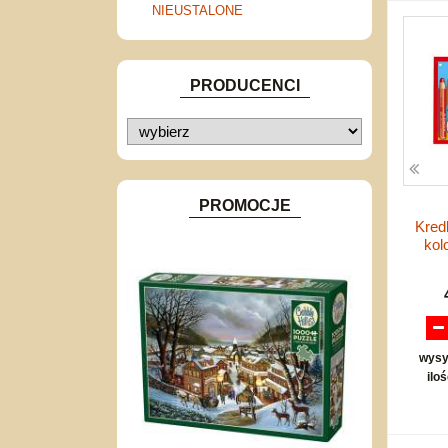
Lalki szmaciane
trójwymiarowe
Zestawy
Edukacyjne
Klocki
Drobny sprzęt sportowy
NIEUSTALONE
Pozostałe
nożne
Torby, plecaki, portmonetki
inne
Inne
Do ciągnięcia lub do pchania
Edukacyjne i puzzle
Akcesoria sportowe
Przygodowe i podróżnicze
do siatkówki
Okolicznościowe i świąteczne
Karuzelki
Mebelki
do koszykówki
Dźwiekowe
Maty do zabawy
Inne
PRODUCENCI
Bajkowe
Do rozkręcania
Inne
Bąki
Pojazdy
Inne
PROMOCJE
Kred
kol
wysy
ilo