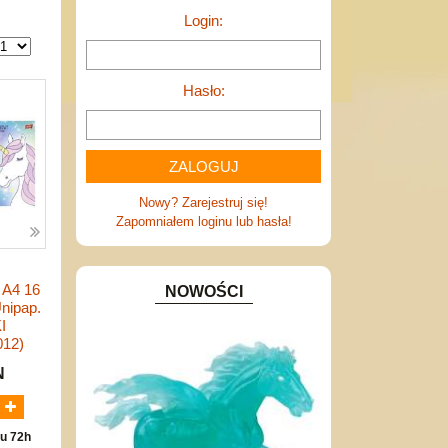
Login:
Hasło:
Nowy? Zarejestruj się!
Zapomniałem loginu lub hasła!
 A4 16
NOWOŚCI
Unipap.
I
012)
N
u 72h