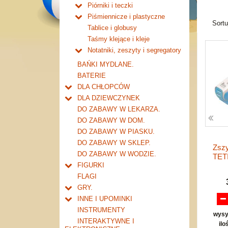
Piórniki i teczki
Piórniki bez wyposażenia.
Piśmiennicze i plastyczne
Sort
Tuby i saszetki.
Nożyczki.
Tablice i globusy
Teczki.
Markery i zakreślacze.
Taśmy klejące i kleje
Pozostałe.
Kredki ołówkowe i świecowe.
Notatniki, zeszyty i segregatory
Farby i pędzle.
Zeszyty 16 kartek
BAŃKI MYDLANE.
Flamastry i cienkopisy
Zeszyty 32 kartkowe
BATERIE
Ołówki, gumki i temperówki
Zeszyty 60 kartkowe
DLA CHŁOPCÓW
Bloki i papiery kolorowe.
Zeszyty 80-96 kartkowe
Do kieszeni ....
DLA DZIEWCZYNEK
Długopisy, pióra i wkłady
Notatniki i kołonotatniki
Garaże i warsztaty
Ulubieni przyjaciele
DO ZABAWY W LEKARZA.
Pozostałe
Organizery
Tory samochodowe i kolejki
Akcesoria młodej damy
DO ZABAWY W DOM.
Segregatory
akcesoria
Transformery i roboty
Inne
DO ZABAWY W PIASKU.
Zeszyty 160 kartkowe
inne transformery
Zabawki militarne
DO ZABAWY W SKLEP.
Zszy
pistolety i karabiny
Inne dla chłopców
DO ZABAWY W WODZIE.
TET
zestawy
FIGURKI
inne militarne
Dla najmłodszych
FLAGI
Zwierzęta
GRY.
konie
Postacie mitologiczne i Elfy
Karty i gry karciane
INNE I UPOMINKI
domowe
Bohaterowie baśniowej krainy
Edukacyjne i dydaktyczne
Upominki
INSTRUMENTY
wysy
dzikie
Wojownicy historyczni
Pamieciowe
Upominki->MAGNESY
INTERAKTYWNE I
ilo
prehistoryczne