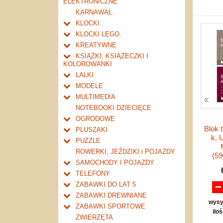
ELEKTRONICZNE
Świat rycerzy i żołnierzy
Quizy
wodne
KARNAWAŁ.
Bajkowe
Strategiczne i logiczne
KLOCKI.
Bajkowe POLSKIE
Domina
Inne klocki
KLOCKI LEGO.
Akcesoria / Edukacja
Zestawy gier
Plastikowe
Architecture
KREATYWNE
Losowe i przygodowe
maxi
Mały konstruktor
City
Naklejki i dekory
KSIĄŻKI, KSIĄŻECZKI I
Elektroniczne i TV
średnie
KOLOROWANKI
Obrazkowe
Creator
Masy plastyczne
Zręcznościowe
Kolorowanki
mini
LALKI
Pozostałe
Pieczątki
Inne
Książeczki
inne lalki
wafle
MODELE
Star Wars
Mały naukowiec
Encyklopedie i słowniki
Mini lalaeczki
Modele plastikowe.
MULTIMEDIA
Super Heroes
Magiczne rozmaitości
Dla dzieci
budowle / dioramy
Komiksy
Funkcyjne
Pojazdy PRL-u.
Pozostałe
NOTEBOOKI DZIECIĘCE
Mozaiki i tablice
Dla młodzieży
lotnictwo.
Albumy i atlasy
Niefunkcyjne
Samochody.
Płyty DVD
OGRODOWE
Figurki gipsowe
Dla dzieci
Przyroda i zwierzęta
okręty / statki.
Bajki
Literatura dla dzieci i młodzieży
Chudzielce
Motory.
Płyty CD
Huśtawki plastikowe
Blok 
PLUSZAKI
Farby i kredki
Dla dorosłych
Dla dzieci
Dla dzieci
zginalne
wojskowe.
Pozostałe
Pozostała
k. 
Literatura
Wózki i nosidełka dla lalek
Pojazdy rolnicze.
Audiobook
Huśtawki drewniane
Dla najmłodszych
PUZZLE
Zestawy kreatywne
Albumy i atlasy szkolne
Dla młodzieży
niezginalne
Etniczna i folk
Dla dzieci
Akcesoria dla lalek
Pojazdy budowlane.
Domki
Misie
1500 i więcej
ROWERKI, JEŹDZIKI i POJAZDY
Mikroskopy i lunety
(5
drobiazgi
Dla dzieci
Dla młodzieży i fantastyka
Pojazdy specjalne.
Piaskownice
Psy i koty
maxi
SAMOCHODY I POJAZDY
Inne
ubranka i pościel
Klasyczna
Dzienniki, pamiętniki,
Samoloty i helikoptery.
Inne
Domowe
mini
Zdalnie sterowane
TELEFONY
literatura faktu, reportaż
Domki dla lalek
Jazz
Kolejnictwo.
Zwierzaki dzikie
15 - 299 elementów
Na baterie
Modemy GSM
ZABAWKI DO LAT 5
Historyczne i biografie
Filmowa
Gadżety SIKU
Zwierzaki wodne
300-499 elementów
Z napędem na koło zamachowe
Atestowane do lat 3
ZABAWKI DREWNIANE
Horrory i kryminały
Rozrywkowa i pop
wysy
Inne
Miksy
500-999 elementów
Z napędem pull & back
Dźwiękowe
Pojazdy i kolejki
ZABAWKI SPORTOWE
Lektury i literatura polska
Poetycka i teatralna
ilo
Figurki kolekcjonerskie
Breloki
1000 - 1499
Bez napędu
Bujaki i chodziki
Tablice
Piłki
ZWIERZĘTA
Opowiadania i felietony
inne
Rock
inne