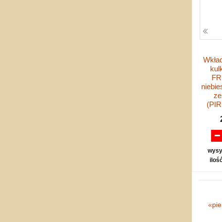
Wkład
kul
FR
niebie
ze
(PIR
wysy
iloś
«
pi