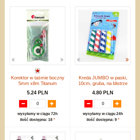
Przygodowe i podróżnicze
nożne
Torby, plecaki, portmonetki
inne
Inne
Do ciągnięcia lub do pchania
Edukacyjne i puzzle
Akcesoria sportowe
do siatkówki
Okolicznościowe i świąteczne
Karuzelki
Mebelki
do koszykówki
Nowości
Dźwiekowe
Maty do zabawy
Inne
Wyprzedaż
Bajkowe
Do rozkręcania
Promocje
Inne
Bąki
Pojazdy
Inne
Start
Zakupy hurtowe
Koszty przesyłki
Korektor w taśmie boczny
Kreda JUMBO w paski,
Regulamin
5mm x8m Titanum
10cm, gruba, na blistrze
Kontakt
5.24 PLN
4.80 PLN
Mapa produktów
wysyłamy w ciągu 72h
wysyłamy w ciągu 24h
ilość dostępna: 18
*
ilość dostępna: 9
*