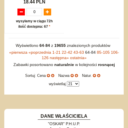
18.44 PLN
wysyłamy w ciągu 72h
ilość dostępna: 67
*
Wyświetlono
64
-
84
z
19655
znalezionych produktów
«
pierwsza
«
poprzednia
1-21
22-42
43-63
64-84
85-105
106-
126
następna
»
ostatnia
»
Zabawki posortowano
naturalnie
w kolejności
rosnącej
Sortuj: Cena
Nazwa
Natur.
wyświetlaj
DANE WŁAŚCICIELA
"OSKAR" P.H.U.P.