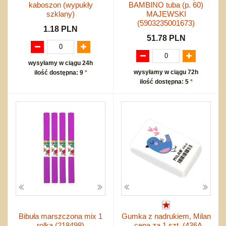
kaboszon (wypukły
BAMBINO tuba (p. 60)
szklany)
MAJEWSKI
(5903235001673)
1.18 PLN
51.78 PLN
wysyłamy w ciągu 24h
wysyłamy w ciągu 72h
ilość dostępna: 9
*
ilość dostępna: 5
*
Bibuła marszczona mix 1
Gumka z nadrukiem, Milan
rolka (218498)
, cena za 1 szt. (436A