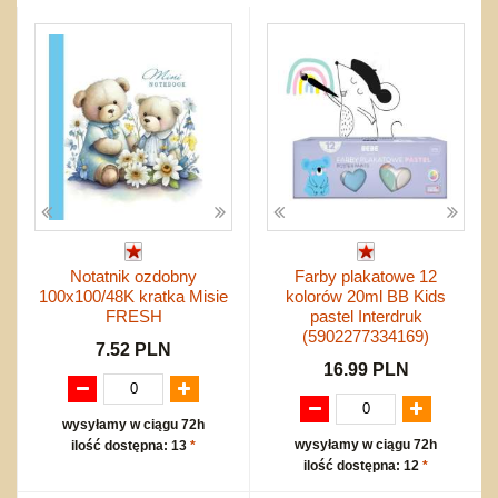
Przygodowe i podróżnicze
nożne
Torby, plecaki, portmonetki
inne
Inne
Do ciągnięcia lub do pchania
Edukacyjne i puzzle
Akcesoria sportowe
do siatkówki
Okolicznościowe i świąteczne
Karuzelki
Mebelki
do koszykówki
Nowości
Dźwiekowe
Maty do zabawy
Inne
Wyprzedaż
Bajkowe
Do rozkręcania
Promocje
Inne
Bąki
Pojazdy
Inne
Start
Zakupy hurtowe
Koszty przesyłki
Notatnik ozdobny
Farby plakatowe 12
Regulamin
100x100/48K kratka Misie
kolorów 20ml BB Kids
Kontakt
FRESH
pastel Interdruk
Mapa produktów
(5902277334169)
7.52 PLN
16.99 PLN
wysyłamy w ciągu 72h
wysyłamy w ciągu 72h
ilość dostępna: 13
*
ilość dostępna: 12
*