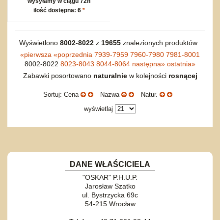
wysyłamy w ciągu 72h
ilość dostępna: 6
*
Wyświetlono
8002
-
8022
z
19655
znalezionych produktów
«
pierwsza
«
poprzednia
7939-7959
7960-7980
7981-8001
8002-8022
8023-8043
8044-8064
następna
»
ostatnia
»
Zabawki posortowano
naturalnie
w kolejności
rosnącej
Sortuj: Cena
Nazwa
Natur.
wyświetlaj
DANE WŁAŚCICIELA
"OSKAR" P.H.U.P.
Jarosław Szatko
ul. Bystrzycka 69c
54-215 Wrocław