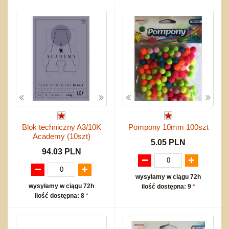
Przygodowe i podróżnicze
nożne
Torby, plecaki, portmonetki
inne
Inne
Do ciągnięcia lub do pchania
Edukacyjne i puzzle
Akcesoria sportowe
do siatkówki
Okolicznościowe i świąteczne
Karuzelki
Mebelki
do koszykówki
Nowości
Dźwiekowe
Maty do zabawy
Inne
Wyprzedaż
Bajkowe
Do rozkręcania
Promocje
Inne
Bąki
Pojazdy
Inne
Start
Zakupy hurtowe
Koszty przesyłki
Blok techniczny A3/10K
Pompony 10mm 100szt
Regulamin
Academy (10szt)
Kontakt
5.05 PLN
94.03 PLN
Mapa produktów
wysyłamy w ciągu 72h
wysyłamy w ciągu 72h
ilość dostępna: 9
*
ilość dostępna: 8
*