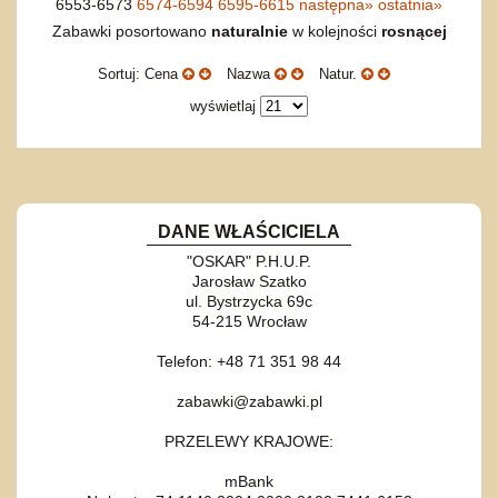
6553-6573
6574-6594
6595-6615
następna
»
ostatnia
»
Zabawki posortowano
naturalnie
w kolejności
rosnącej
Sortuj: Cena
Nazwa
Natur.
wyświetlaj
DANE WŁAŚCICIELA
"OSKAR" P.H.U.P.
Jarosław Szatko
ul. Bystrzycka 69c
54-215 Wrocław
Telefon: +48 71 351 98 44
zabawki@zabawki.pl
PRZELEWY KRAJOWE:
mBank