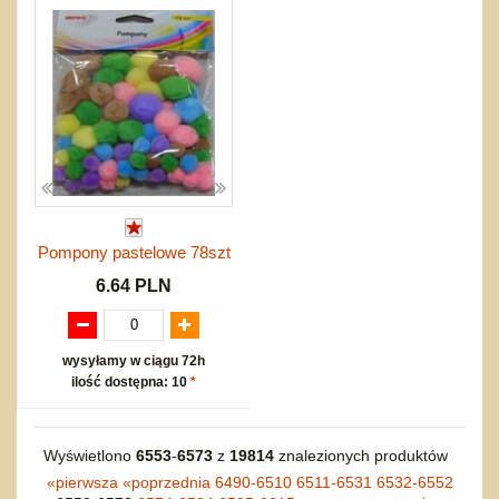
Pompony pastelowe 78szt
6.64 PLN
wysyłamy w ciągu 72h
ilość dostępna: 10
*
Wyświetlono
6553
-
6573
z
19814
znalezionych produktów
«
pierwsza
«
poprzednia
6490-6510
6511-6531
6532-6552