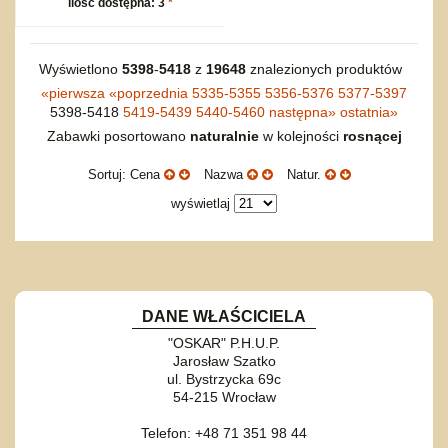
ilość dostępna: 3
*
Wyświetlono
5398
-
5418
z
19648
znalezionych produktów
«
pierwsza
«
poprzednia
5335-5355
5356-5376
5377-5397
5398-5418
5419-5439
5440-5460
następna
»
ostatnia
»
Zabawki posortowano
naturalnie
w kolejności
rosnącej
Sortuj: Cena
Nazwa
Natur.
wyświetlaj
DANE WŁAŚCICIELA
"OSKAR" P.H.U.P.
Jarosław Szatko
ul. Bystrzycka 69c
54-215 Wrocław
Telefon: +48 71 351 98 44