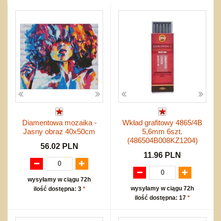
Przygodowe i podróżnicze
nożne
Torby, plecaki, portmonetki
inne
Inne
Do ciągnięcia lub do pchania
Edukacyjne i puzzle
Akcesoria sportowe
do siatkówki
Okolicznościowe i świąteczne
Karuzelki
Mebelki
do koszykówki
Nowości
Dźwiekowe
Maty do zabawy
Inne
Wyprzedaż
Bajkowe
Do rozkręcania
Promocje
Inne
Bąki
Pojazdy
Inne
Start
Zakupy hurtowe
Koszty przesyłki
Diamentowa mozaika -
Wkład grafitowy 4865/4B
Regulamin
Jasny obraz 40x50cm
5,6mm 6szt.
Kontakt
(486504B008KZ1204)
56.02 PLN
Mapa produktów
11.96 PLN
wysyłamy w ciągu 72h
wysyłamy w ciągu 72h
ilość dostępna: 3
*
ilość dostępna: 17
*