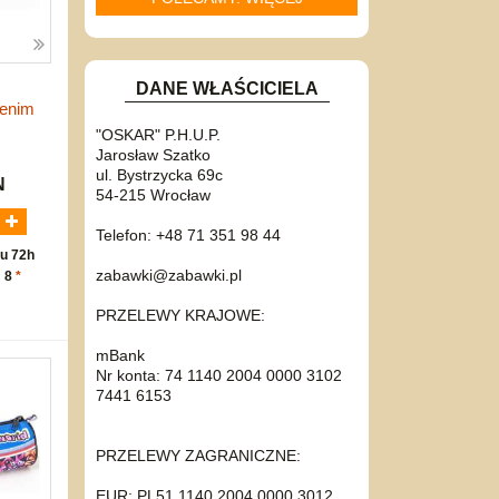
DANE WŁAŚCICIELA
Denim
"OSKAR" P.H.U.P.
Jarosław Szatko
ul. Bystrzycka 69c
N
54-215 Wrocław
Telefon: +48 71 351 98 44
u 72h
zabawki@zabawki.pl
: 8
*
PRZELEWY KRAJOWE:
mBank
Nr konta: 74 1140 2004 0000 3102
7441 6153
PRZELEWY ZAGRANICZNE:
EUR: PL51 1140 2004 0000 3012