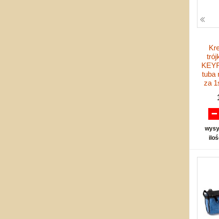
Kr
trój
KEYR
tuba 
za 1
wysy
ilo