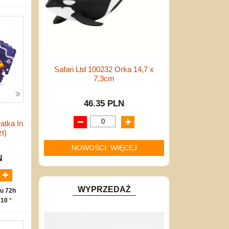
Safari Ltd 100232 Orka 14,7 x
7,3cm
46.35 PLN
atka In
t)
NOWOŚCI: WIĘCEJ
N
WYPRZEDAŻ
u 72h
 10
*