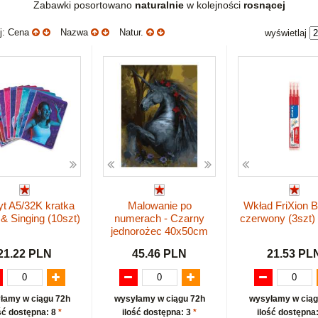
Zabawki posortowano
naturalnie
w kolejności
rosnącej
uj: Cena
Nazwa
Natur.
wyświetlaj
t A5/32K kratka
Malowanie po
Wkład FriXion Ba
& Singing (10szt)
numerach - Czarny
czerwony (3szt)
jednorożec 40x50cm
21.22 PLN
45.46 PLN
21.53 PL
łamy w ciągu 72h
wysyłamy w ciągu 72h
wysyłamy w ciąg
ść dostępna: 8
*
ilość dostępna: 3
*
ilość dostępna