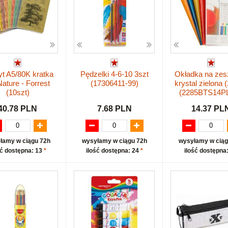
t A5/80K kratka
Pędzelki 4-6-10 3szt
Okładka na zes
ature - Forrest
(17306411-99)
krystal zielona 
(10szt)
(2285BTS14PL
40.78 PLN
7.68 PLN
14.37 PL
łamy w ciągu 72h
wysyłamy w ciągu 72h
wysyłamy w ciąg
ść dostępna: 13
*
ilość dostępna: 24
*
ilość dostępna