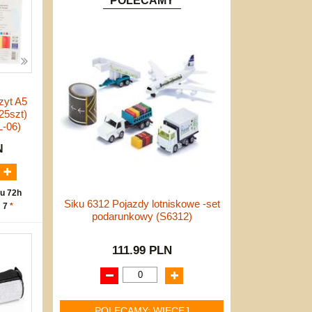
POLECAMY
zyt A5
(25szt)
-06)
N
u 72h
Siku 6312 Pojazdy lotniskowe -set
: 7
*
podarunkowy (S6312)
111.99 PLN
POLECAMY: WIĘCEJ