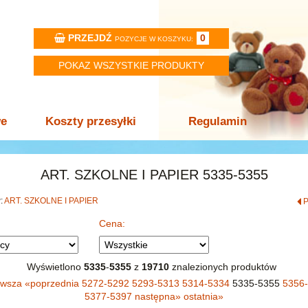
PRZEJDŹ
0
POZYCJE W KOSZYKU:
POKAZ WSZYSTKIE PRODUKTY
we
Koszty przesyłki
Regulamin
ART. SZKOLNE I PAPIER 5335-5355
w:
ART. SZKOLNE I PAPIER
Cena:
Wyświetlono
5335
-
5355
z
19710
znalezionych produktów
rwsza
«
poprzednia
5272-5292
5293-5313
5314-5334
5335-5355
5356
5377-5397
następna
»
ostatnia
»