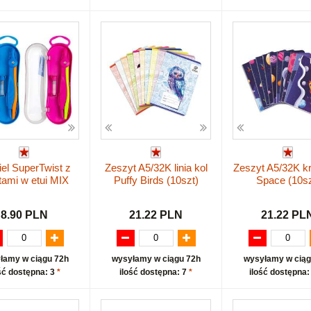
iel SuperTwist z
Zeszyt A5/32K linia kol
Zeszyt A5/32K kr
itami w etui MIX
Puffy Birds (10szt)
Space (10sz
8.90 PLN
21.22 PLN
21.22 PL
łamy w ciągu 72h
wysyłamy w ciągu 72h
wysyłamy w ciąg
ść dostępna: 3
*
ilość dostępna: 7
*
ilość dostępna: