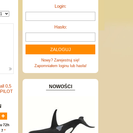
Login:
Hasło:
Nowy? Zarejestruj się!
Zapomniałem loginu lub hasła!
ll 0,5
NOWOŚCI
 PILOT
N
u 72h
: 7
*