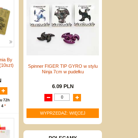
nia By
(10szt)
Spinner FIGER TIP GYRO w stylu
Ninja 7cm w pudełku
N
6.09 PLN
u 72h
: 4
*
WYPRZEDAŻ: WIĘCEJ