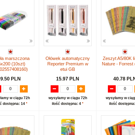
uła marszczona
Ołówek automatyczny
Zeszyt A5/80K li
x200 (10szt)
Reporter Premium w
Nature - Forrest 
902557408160)
etui GB
9.50 PLN
15.97 PLN
40.78 PL
łamy w ciągu 72h
wysyłamy w ciągu 72h
wysyłamy w ciąg
ść dostępna: 14
*
ilość dostępna: 4
*
ilość dostępna