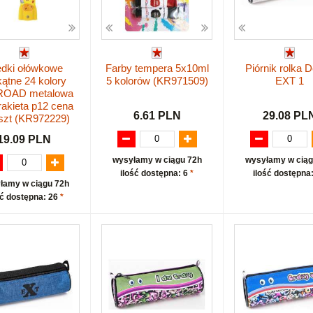
edki ołówkowe
Farby tempera 5x10ml
Piórnik rolka 
kątne 24 kolory
5 kolorów (KR971509)
EXT 1
OAD metalowa
rakieta p12 cena
6.61 PLN
29.08 PL
szt (KR972229)
19.09 PLN
wysyłamy w ciągu 72h
wysyłamy w ciąg
ilość dostępna: 6
*
ilość dostępna
łamy w ciągu 72h
ść dostępna: 26
*