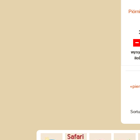
Piórn
wysy
ilo
«
pie
Sort