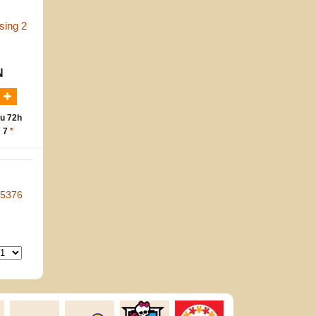
sing 2
N
u 72h
: 7
*
-5376