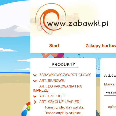
Start
Zakupy hurto
PRODUKTY
ZABAWKOWY ZAWRÓT GŁOWY
Jesteś 
Welly.
ART. BIUROWE.
motory.
Marka:
Mały naukowiec.
Kalendarze.
ART. DO PAKOWANIA I NA
samochody.
Biurkowe
IMPREZĘ
Zabawki dla chłopców.
Dziurkacze i zszywacze.
cybertransformacja
Książkowe
ART. DZIECIĘCE
Akcesoria dla lalek.
Klipy i spinacze.
Artykuły drogeryjne.
Wieloletnie
ART. SZKOLNE I PAPIER
Korektory.
Produkty dla mamy i
Ścienne
«
pie
Tornistry, plecaki i walizki.
Skoroszyty, teczki i segregatory.
niemowlaka.
Zdzieraki
Drobne artykuły szkolne.