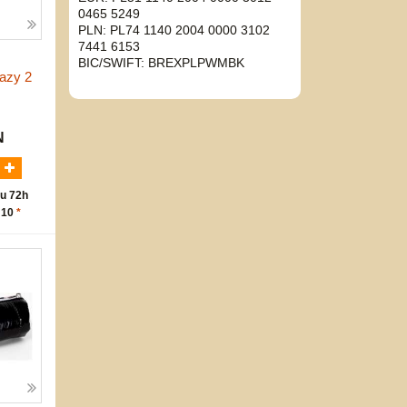
0465 5249
PLN: PL74 1140 2004 0000 3102
7441 6153
BIC/SWIFT: BREXPLPWMBK
razy 2
N
u 72h
 10
*