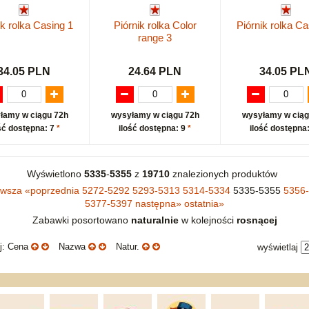
ik rolka Casing 1
Piórnik rolka Color
Piórnik rolka Ca
range 3
34.05 PLN
24.64 PLN
34.05 PL
łamy w ciągu 72h
wysyłamy w ciągu 72h
wysyłamy w ciąg
ść dostępna: 7
*
ilość dostępna: 9
*
ilość dostępna
Wyświetlono
5335
-
5355
z
19710
znalezionych produktów
rwsza
«
poprzednia
5272-5292
5293-5313
5314-5334
5335-5355
5356
5377-5397
następna
»
ostatnia
»
Zabawki posortowano
naturalnie
w kolejności
rosnącej
uj: Cena
Nazwa
Natur.
wyświetlaj