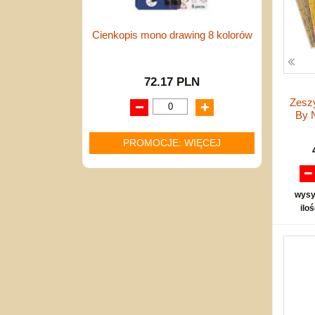
Cienkopis mono drawing 8 kolorów
72.17 PLN
Zeszy
By N
PROMOCJE: WIĘCEJ
wysy
ilo