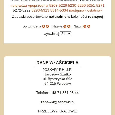
«
pierwsza
«
poprzednia
5209-5229
5230-5250
5251-5271
5272-5292
5293-5313
5314-5334
następna
»
ostatnia
»
Zabawki posortowano
naturalnie
w kolejności
rosnącej
Sortuj: Cena
Nazwa
Natur.
wyświetlaj
DANE WŁAŚCICIELA
"OSKAR" P.H.U.P.
Jarosław Szatko
ul. Bystrzycka 69c
54-215 Wrocław
Telefon: +48 71 351 98 44
zabawki@zabawki.pl
PRZELEWY KRAJOWE: