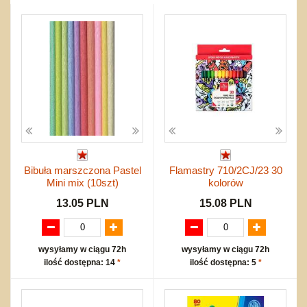
Przygodowe i podróżnicze
nożne
Torby, plecaki, portmonetki
inne
Inne
Do ciągnięcia lub do pchania
Edukacyjne i puzzle
Akcesoria sportowe
do siatkówki
Okolicznościowe i świąteczne
Karuzelki
Mebelki
do koszykówki
Nowości
Dźwiekowe
Maty do zabawy
Inne
Wyprzedaż
Bajkowe
Do rozkręcania
Promocje
Inne
Bąki
Pojazdy
Inne
Start
Zakupy hurtowe
Koszty przesyłki
Bibuła marszczona Pastel
Flamastry 710/2CJ/23 30
Regulamin
Mini mix (10szt)
kolorów
Kontakt
13.05 PLN
15.08 PLN
Mapa produktów
wysyłamy w ciągu 72h
wysyłamy w ciągu 72h
ilość dostępna: 14
*
ilość dostępna: 5
*