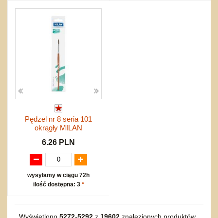
Pędzel nr 8 seria 101
okrągły MILAN
6.26 PLN
wysyłamy w ciągu 72h
ilość dostępna: 3
*
Wyświetlono
5272
-
5292
z
19602
znalezionych produktów