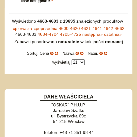
ilość dostępna: 5
*
Wyświetlono
4663
-
4683
z
19695
znalezionych produktów
«
pierwsza
«
poprzednia
4600-4620
4621-4641
4642-4662
4663-4683
4684-4704
4705-4725
następna
»
ostatnia
»
Zabawki posortowano
naturalnie
w kolejności
rosnącej
Sortuj: Cena
Nazwa
Natur.
wyświetlaj
DANE WŁAŚCICIELA
"OSKAR" P.H.U.P.
Jarosław Szatko
ul. Bystrzycka 69c
54-215 Wrocław
Telefon: +48 71 351 98 44