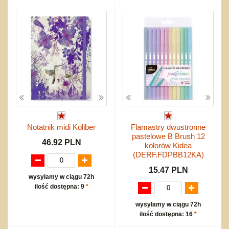
Przygodowe i podróżnicze
nożne
Torby, plecaki, portmonetki
inne
Inne
Do ciągnięcia lub do pchania
Edukacyjne i puzzle
Akcesoria sportowe
do siatkówki
Okolicznościowe i świąteczne
Karuzelki
Mebelki
do koszykówki
Nowości
Dźwiekowe
Maty do zabawy
Inne
Wyprzedaż
Bajkowe
Do rozkręcania
Promocje
Inne
Bąki
Pojazdy
Inne
Start
Zakupy hurtowe
Koszty przesyłki
Notatnik midi Koliber
Flamastry dwustronne
Regulamin
pastelowe B Brush 12
Kontakt
46.92 PLN
kolorów Kidea
Mapa produktów
(DERF.FDPBB12KA)
15.47 PLN
wysyłamy w ciągu 72h
ilość dostępna: 9
*
wysyłamy w ciągu 72h
ilość dostępna: 16
*