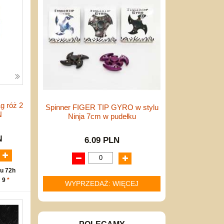
1g róż 2
Spinner FIGER TIP GYRO w stylu
N
Ninja 7cm w pudełku
N
6.09 PLN
u 72h
: 9
*
WYPRZEDAŻ: WIĘCEJ