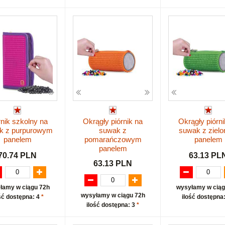
rnik szkolny na
Okrągły piórnik na
Okrągły piórni
k z purpurowym
suwak z
suwak z ziel
panelem
pomarańczowym
panelem
panelem
70.74 PLN
63.13 PL
63.13 PLN
łamy w ciągu 72h
wysyłamy w ciąg
wysyłamy w ciągu 72h
ść dostępna: 4
*
ilość dostępna
ilość dostępna: 3
*