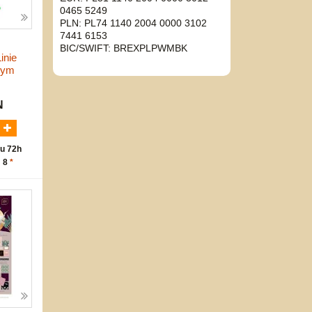
0465 5249
PLN: PL74 1140 2004 0000 3102
7441 6153
BIC/SWIFT: BREXPLPWMBK
inie
rym
N
u 72h
: 8
*