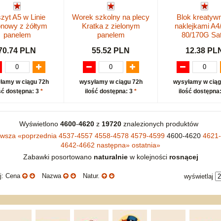
zyt A5 w Linie
Worek szkolny na plecy
Blok kreatyw
nowy z żółtym
Kratka z zielonym
naklejkami A4
panelem
panelem
80/170G Sat
70.74 PLN
55.52 PLN
12.38 PL
łamy w ciągu 72h
wysyłamy w ciągu 72h
wysyłamy w ciąg
ść dostępna: 3
*
ilość dostępna: 3
*
ilość dostępna
Wyświetlono
4600
-
4620
z
19720
znalezionych produktów
rwsza
«
poprzednia
4537-4557
4558-4578
4579-4599
4600-4620
4621
4642-4662
następna
»
ostatnia
»
Zabawki posortowano
naturalnie
w kolejności
rosnącej
uj: Cena
Nazwa
Natur.
wyświetlaj