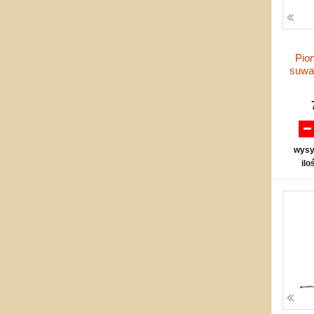
Pio
suwa
wysy
ilo