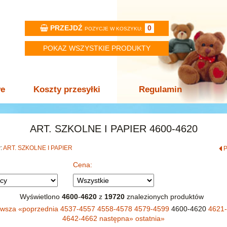
PRZEJDŹ
0
POZYCJE W KOSZYKU:
POKAZ WSZYSTKIE PRODUKTY
we
Koszty przesyłki
Regulamin
ART. SZKOLNE I PAPIER 4600-4620
w:
ART. SZKOLNE I PAPIER
Cena:
Wyświetlono
4600
-
4620
z
19720
znalezionych produktów
rwsza
«
poprzednia
4537-4557
4558-4578
4579-4599
4600-4620
4621
4642-4662
następna
»
ostatnia
»