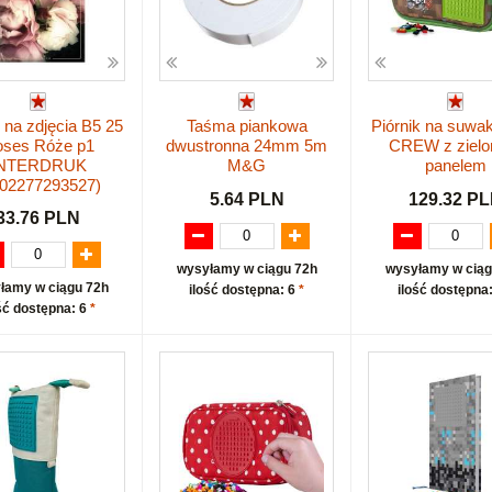
na zdjęcia B5 25
Taśma piankowa
Piórnik na suwa
ses Róże p1
dwustronna 24mm 5m
CREW z ziel
INTERDRUK
M&G
panelem
902277293527)
5.64 PLN
129.32 P
33.76 PLN
wysyłamy w ciągu 72h
wysyłamy w ciąg
łamy w ciągu 72h
ilość dostępna: 6
*
ilość dostępna
ść dostępna: 6
*