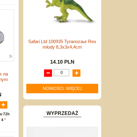
Safari Ltd 100935 Tyranozaur Rex
młody 8,3x3x4,4cm
14.10 PLN
k na
onym
NOWOŚCI: WIĘCEJ
N
WYPRZEDAŻ
u 72h
: 4
*