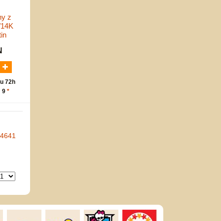
ny z
/14K
in
N
u 72h
: 9
*
-4641