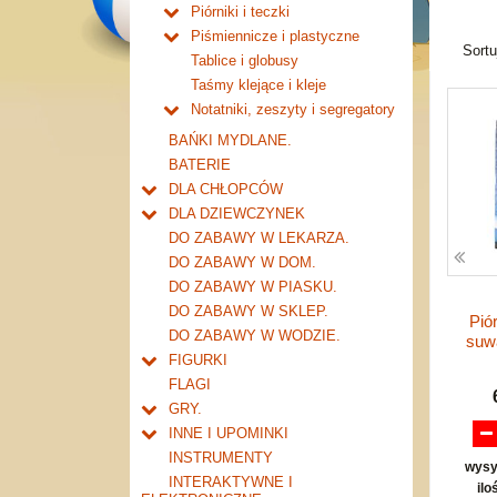
Piórniki i teczki
Piórniki bez wyposażenia.
Piśmiennicze i plastyczne
Sort
Tuby i saszetki.
Nożyczki.
Tablice i globusy
Teczki.
Markery i zakreślacze.
Taśmy klejące i kleje
Pozostałe.
Kredki ołówkowe i świecowe.
Notatniki, zeszyty i segregatory
Farby i pędzle.
Zeszyty 16 kartek
BAŃKI MYDLANE.
Flamastry i cienkopisy
Zeszyty 32 kartkowe
BATERIE
Ołówki, gumki i temperówki
Zeszyty 60 kartkowe
DLA CHŁOPCÓW
Bloki i papiery kolorowe.
Zeszyty 80-96 kartkowe
Do kieszeni ....
DLA DZIEWCZYNEK
Długopisy, pióra i wkłady
Notatniki i kołonotatniki
Garaże i warsztaty
Ulubieni przyjaciele
DO ZABAWY W LEKARZA.
Pozostałe
Organizery
Tory samochodowe i kolejki
Akcesoria młodej damy
DO ZABAWY W DOM.
Segregatory
akcesoria
Transformery i roboty
Inne
DO ZABAWY W PIASKU.
Zeszyty 160 kartkowe
inne transformery
Zabawki militarne
DO ZABAWY W SKLEP.
Pió
pistolety i karabiny
Inne dla chłopców
DO ZABAWY W WODZIE.
suw
zestawy
FIGURKI
inne militarne
Dla najmłodszych
FLAGI
Zwierzęta
GRY.
konie
Postacie mitologiczne i Elfy
Karty i gry karciane
INNE I UPOMINKI
domowe
Bohaterowie baśniowej krainy
Edukacyjne i dydaktyczne
Upominki
INSTRUMENTY
wysy
dzikie
Wojownicy historyczni
Pamieciowe
Upominki->MAGNESY
INTERAKTYWNE I
ilo
prehistoryczne