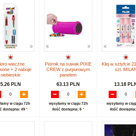
ióro wieczne
Piórnik na suwak PIXIE
Klej w sztyfcie 2
wone + 2 naboje
CREW z purpurowym
szt. MILA
niebieskie
panelem
5.26 PLN
63.13 PLN
13.18 PL
łamy w ciągu 72h
wysyłamy w ciągu 72h
wysyłamy w ciąg
ść dostępna: 49
*
ilość dostępna: 6
*
ilość dostępna