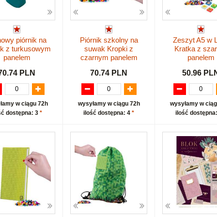
nowy piórnik na
Piórnik szkolny na
Zeszyt A5 w L
k z turkusowym
suwak Kropki z
Kratka z sza
panelem
czarnym panelem
panelem
70.74 PLN
70.74 PLN
50.96 PL
łamy w ciągu 72h
wysyłamy w ciągu 72h
wysyłamy w ciąg
ść dostępna: 3
*
ilość dostępna: 4
*
ilość dostępna