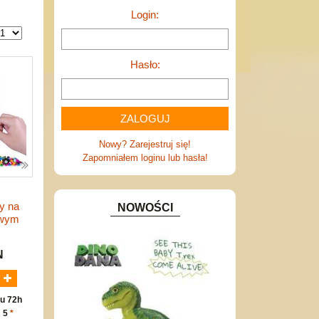
Login:
Hasło:
Nowy? Zarejestruj się!
Zapomniałem loginu lub hasła!
y na
NOWOŚCI
owym
N
u 72h
: 5
*