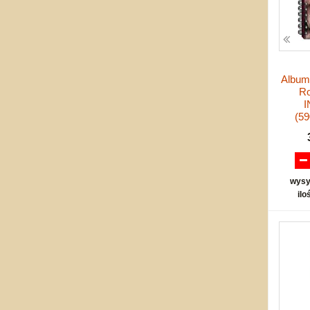
Album 
Ro
(5
wysy
ilo