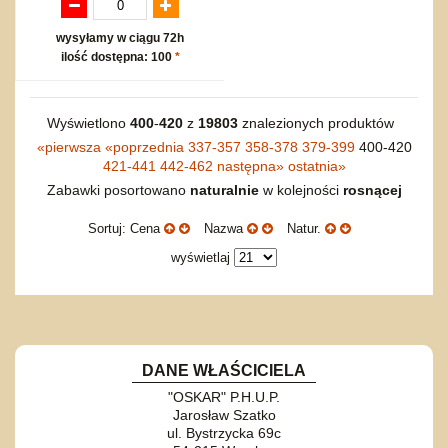
wysyłamy w ciągu 72h
ilość dostępna: 100
*
Wyświetlono
400
-
420
z
19803
znalezionych produktów
«
pierwsza
«
poprzednia
337-357
358-378
379-399
400-420
421-441
442-462
następna
»
ostatnia
»
Zabawki posortowano
naturalnie
w kolejności
rosnącej
Sortuj: Cena
Nazwa
Natur.
wyświetlaj
DANE WŁAŚCICIELA
"OSKAR" P.H.U.P.
Jarosław Szatko
ul. Bystrzycka 69c