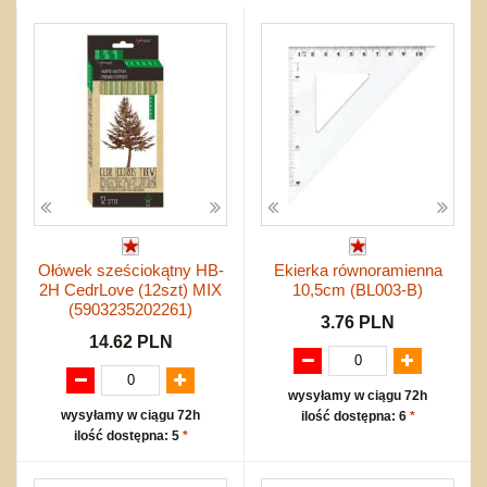
Przygodowe i podróżnicze
nożne
Torby, plecaki, portmonetki
inne
Inne
Do ciągnięcia lub do pchania
Edukacyjne i puzzle
Akcesoria sportowe
do siatkówki
Okolicznościowe i świąteczne
Karuzelki
Mebelki
do koszykówki
Nowości
Dźwiekowe
Maty do zabawy
Inne
Wyprzedaż
Bajkowe
Do rozkręcania
Promocje
Inne
Bąki
Pojazdy
Inne
Start
Zakupy hurtowe
Koszty przesyłki
Ołówek sześciokątny HB-
Ekierka równoramienna
Regulamin
2H CedrLove (12szt) MIX
10,5cm (BL003-B)
Kontakt
(5903235202261)
3.76 PLN
Mapa produktów
14.62 PLN
wysyłamy w ciągu 72h
wysyłamy w ciągu 72h
ilość dostępna: 6
*
ilość dostępna: 5
*