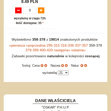
8.49 PLN
wysyłamy w ciągu 72h
ilość dostępna: 35
*
Wyświetlono
358
-
378
z
19814
znalezionych produktów
«
pierwsza
«
poprzednia
295-315
316-336
337-357
358-378
379-399
400-420
następna
»
ostatnia
»
Zabawki posortowano
naturalnie
w kolejności
rosnącej
Sortuj: Cena
Nazwa
Natur.
wyświetlaj
DANE WŁAŚCICIELA
"OSKAR" P.H.U.P.