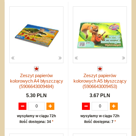
Przygodowe i podróżnicze
nożne
Torby, plecaki, portmonetki
inne
Inne
Do ciągnięcia lub do pchania
Edukacyjne i puzzle
Akcesoria sportowe
do siatkówki
Okolicznościowe i świąteczne
Karuzelki
Mebelki
do koszykówki
Nowości
Dźwiekowe
Maty do zabawy
Inne
Wyprzedaż
Bajkowe
Do rozkręcania
Promocje
Inne
Bąki
Pojazdy
Inne
Start
Zakupy hurtowe
Koszty przesyłki
Zeszyt papierów
Zeszyt papierów
Regulamin
kolorowych A4 błyszczący
kolorowych A5 błyszczący
Kontakt
(5906643009484)
(5906643009453)
Mapa produktów
5.30 PLN
3.67 PLN
wysyłamy w ciągu 72h
wysyłamy w ciągu 72h
ilość dostępna: 34
*
ilość dostępna: 7
*