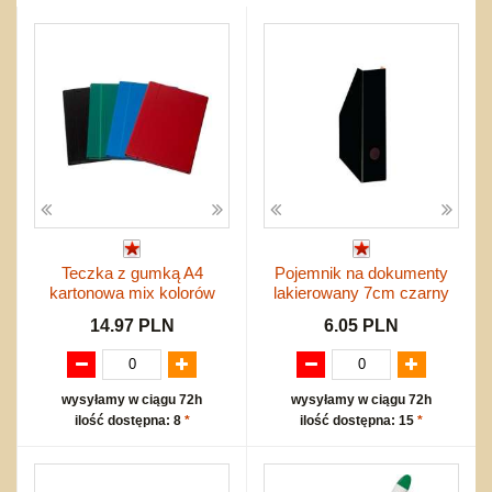
Przygodowe i podróżnicze
nożne
Torby, plecaki, portmonetki
inne
Inne
Do ciągnięcia lub do pchania
Edukacyjne i puzzle
Akcesoria sportowe
do siatkówki
Okolicznościowe i świąteczne
Karuzelki
Mebelki
do koszykówki
Nowości
Dźwiekowe
Maty do zabawy
Inne
Wyprzedaż
Bajkowe
Do rozkręcania
Promocje
Inne
Bąki
Pojazdy
Inne
Start
Zakupy hurtowe
Koszty przesyłki
Teczka z gumką A4
Pojemnik na dokumenty
Regulamin
kartonowa mix kolorów
lakierowany 7cm czarny
Kontakt
14.97 PLN
6.05 PLN
Mapa produktów
wysyłamy w ciągu 72h
wysyłamy w ciągu 72h
ilość dostępna: 8
*
ilość dostępna: 15
*