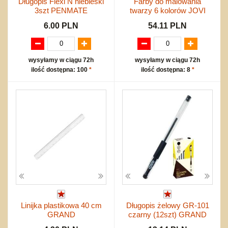
Długopis Flexi N niebieski
Farby do malowania
3szt PENMATE
twarzy 6 kolorów JOVI
6.00 PLN
54.11 PLN
wysyłamy w ciągu 72h
wysyłamy w ciągu 72h
ilość dostępna: 100
*
ilość dostępna: 8
*
Linijka plastikowa 40 cm
Długopis żelowy GR-101
GRAND
czarny (12szt) GRAND