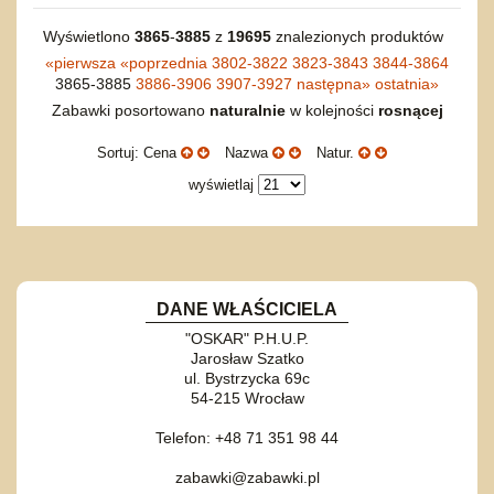
Wyświetlono
3865
-
3885
z
19695
znalezionych produktów
«
pierwsza
«
poprzednia
3802-3822
3823-3843
3844-3864
3865-3885
3886-3906
3907-3927
następna
»
ostatnia
»
Zabawki posortowano
naturalnie
w kolejności
rosnącej
Sortuj: Cena
Nazwa
Natur.
wyświetlaj
DANE WŁAŚCICIELA
"OSKAR" P.H.U.P.
Jarosław Szatko
ul. Bystrzycka 69c
54-215 Wrocław
Telefon: +48 71 351 98 44
zabawki@zabawki.pl