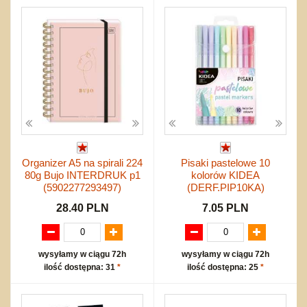
Organizer A5 na spirali 224
Pisaki pastelowe 10
80g Bujo INTERDRUK p1
kolorów KIDEA
(5902277293497)
(DERF.PIP10KA)
28.40 PLN
7.05 PLN
wysyłamy w ciągu 72h
wysyłamy w ciągu 72h
ilość dostępna: 31
*
ilość dostępna: 25
*