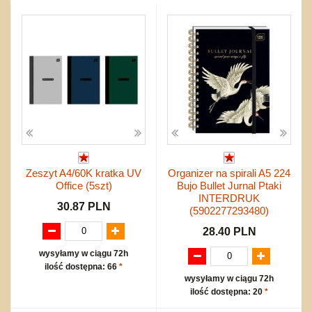
Przygodowe i podróżnicze
nożne
Torby, plecaki, portmonetki
inne
Inne
Do ciągnięcia lub do pchania
Edukacyjne i puzzle
Akcesoria sportowe
do siatkówki
Okolicznościowe i świąteczne
Karuzelki
Mebelki
do koszykówki
Nowości
Dźwiekowe
Maty do zabawy
Inne
Wyprzedaż
Bajkowe
Do rozkręcania
Promocje
Inne
Bąki
Pojazdy
Inne
Start
Zakupy hurtowe
Koszty przesyłki
Zeszyt A4/60K kratka UV
Organizer na spirali A5 224
Regulamin
Office (5szt)
Bujo Bullet Jurnal Ptaki
Kontakt
INTERDRUK
30.87 PLN
Mapa produktów
(5902277293480)
28.40 PLN
wysyłamy w ciągu 72h
ilość dostępna: 66
*
wysyłamy w ciągu 72h
ilość dostępna: 20
*