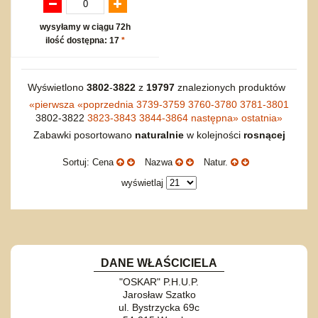
wysyłamy w ciągu 72h
ilość dostępna: 17
*
Wyświetlono
3802
-
3822
z
19797
znalezionych produktów
«
pierwsza
«
poprzednia
3739-3759
3760-3780
3781-3801
3802-3822
3823-3843
3844-3864
następna
»
ostatnia
»
Zabawki posortowano
naturalnie
w kolejności
rosnącej
Sortuj: Cena
Nazwa
Natur.
wyświetlaj
DANE WŁAŚCICIELA
"OSKAR" P.H.U.P.
Jarosław Szatko
ul. Bystrzycka 69c