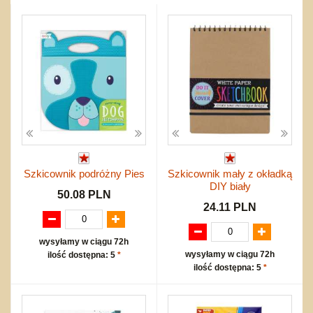
Przygodowe i podróżnicze
nożne
Torby, plecaki, portmonetki
inne
Inne
Do ciągnięcia lub do pchania
Edukacyjne i puzzle
Akcesoria sportowe
do siatkówki
Okolicznościowe i świąteczne
Karuzelki
Mebelki
do koszykówki
Nowości
Dźwiekowe
Maty do zabawy
Inne
Wyprzedaż
Bajkowe
Do rozkręcania
Promocje
Inne
Bąki
Pojazdy
Inne
Start
Zakupy hurtowe
Koszty przesyłki
Szkicownik podróżny Pies
Szkicownik mały z okładką
Regulamin
DIY biały
Kontakt
50.08 PLN
24.11 PLN
Mapa produktów
wysyłamy w ciągu 72h
wysyłamy w ciągu 72h
ilość dostępna: 5
*
ilość dostępna: 5
*