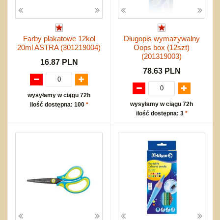
Farby plakatowe 12kol
Długopis wymazywalny
20ml ASTRA (301219004)
Oops box (12szt)
(201319003)
16.87 PLN
78.63 PLN
wysyłamy w ciągu 72h
wysyłamy w ciągu 72h
ilość dostępna: 100
*
ilość dostępna: 3
*