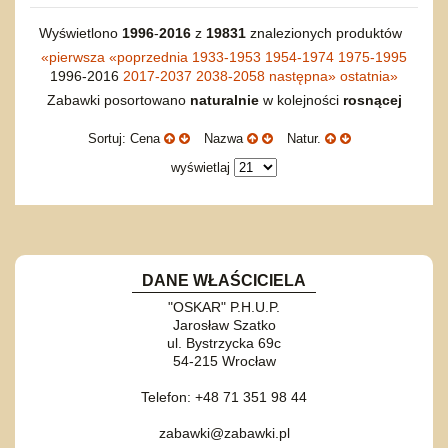
Wyświetlono
1996
-
2016
z
19831
znalezionych produktów
«
pierwsza
«
poprzednia
1933-1953
1954-1974
1975-1995
1996-2016
2017-2037
2038-2058
następna
»
ostatnia
»
Zabawki posortowano
naturalnie
w kolejności
rosnącej
Sortuj: Cena
Nazwa
Natur.
wyświetlaj
DANE WŁAŚCICIELA
"OSKAR" P.H.U.P.
Jarosław Szatko
ul. Bystrzycka 69c
54-215 Wrocław
Telefon: +48 71 351 98 44
zabawki@zabawki.pl