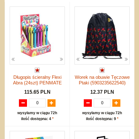
Przygodowe i podróżnicze
nożne
Torby, plecaki, portmonetki
inne
Inne
Do ciągnięcia lub do pchania
Edukacyjne i puzzle
Akcesoria sportowe
do siatkówki
Okolicznościowe i świąteczne
Karuzelki
Mebelki
do koszykówki
Nowości
Dźwiekowe
Maty do zabawy
Inne
Wyprzedaż
Bajkowe
Do rozkręcania
Promocje
Inne
Bąki
Pojazdy
Inne
Start
Zakupy hurtowe
Koszty przesyłki
Długopis ścieralny Flexi
Worek na obuwie Tęczowe
Regulamin
Abra (24szt) PENMATE
Ptaki (5903235622540)
Kontakt
115.65 PLN
12.37 PLN
Mapa produktów
wysyłamy w ciągu 72h
wysyłamy w ciągu 72h
ilość dostępna: 4
*
ilość dostępna: 9
*