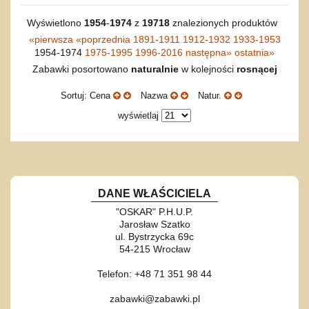
Wyświetlono
1954
-
1974
z
19718
znalezionych produktów
«
pierwsza
«
poprzednia
1891-1911
1912-1932
1933-1953
1954-1974
1975-1995
1996-2016
następna
»
ostatnia
»
Zabawki posortowano
naturalnie
w kolejności
rosnącej
Sortuj: Cena
Nazwa
Natur.
wyświetlaj
DANE WŁAŚCICIELA
"OSKAR" P.H.U.P.
Jarosław Szatko
ul. Bystrzycka 69c
54-215 Wrocław
Telefon: +48 71 351 98 44
zabawki@zabawki.pl