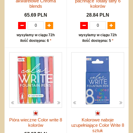
akwarelowe Chroma
pachnące Totally taffy 6
blends
kolorów
65.69 PLN
28.84 PLN
wysyłamy w ciągu 72h
wysyłamy w ciągu 72h
ilość dostępna: 6
*
ilość dostępna: 5
*
Pióra wieczne Color write 8
Kolorowe naboje
kolorów
uzupełniające Color Write 8
sztuk